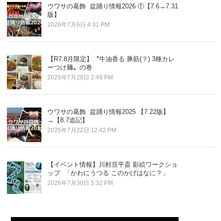
ウワサの葛飾 盆踊り情報2026 ①【7.6→7.31
版】
2026年7月6日 4:31 PM
【R7.8月限定】〝牛油香る 豚筋(？) 3種カレ
ーつけ麺〟の巻
2026年7月28日 2:49 PM
ウワサの葛飾 盆踊り情報2025 【7.22版】
→【8.7追記】
2025年7月22日 12:42 PM
【イベント情報】川村亘平斎 影絵ワークショ
ップ 「かわにうつる このかげはなに？」
2026年7月30日 5:32 PM