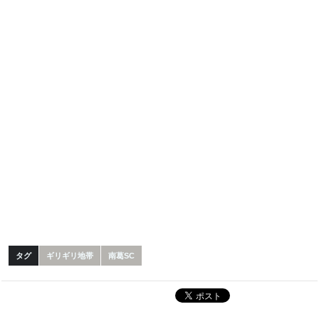
タグ
ギリギリ地帯
南葛SC