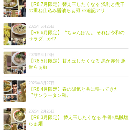
【R8.7月限定】替え玉したくなる 浅利と煮干
の重ね仕込み醤油らぁ麺 ※追記アリ
2026年5月26日
【R8.6月限定】〝ちゃんぽん〟 それは令和の
サラダ…か!?
2026年4月28日
【R8.5月限定】替え玉したくなる 黒か赤付 豚
骨らぁ麺
2026年3月27日
【R8.4月限定】春の陽気と共に帰ってきた
〝サンラータン麺〟
2026年2月26日
【R8.3月限定】 替え玉したくなる 牛骨×烏賊塩
らぁ麺