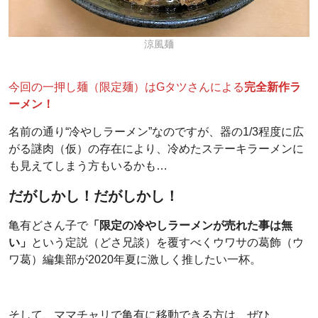
涼風麺
今回の一押し麺（限定麺）はGタツさんによる
完全新作ラ
ーメン！
名前の通り“冷やしラーメン”なのですが、器の1/3程度に広
がる謎肉（仮）の存在により、冷めたステーキラーメンに
も見えてしまう方もいるかも…
だがしかし！だがしかし！
亀有どさん子で
「限定の冷やしラーメンが売れた事は無
い」
という定説（どさ兄談）を覆すべくウワサの葛飾（ウ
ワ葛）編集部が2020年夏に激しく推したい一杯。
そして、ママチャリで亀有に移動できる方は、ぜひ