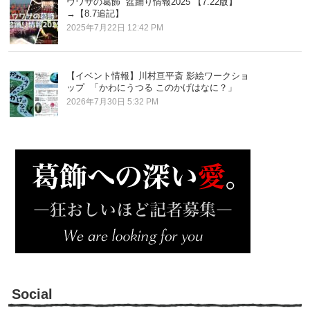
ウワサの葛飾 盆踊り情報2025 【7.22版】
→【8.7追記】
2025年7月22日 12:42 PM
【イベント情報】川村亘平斎 影絵ワークショ
ップ 「かわにうつる このかげはなに？」
2026年7月30日 5:32 PM
Social