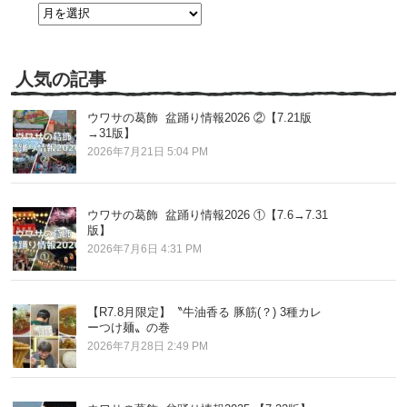
過
去
の
記
事
人気の記事
ウワサの葛飾 盆踊り情報2026 ②【7.21版
→31版】
2026年7月21日 5:04 PM
ウワサの葛飾 盆踊り情報2026 ①【7.6→7.31
版】
2026年7月6日 4:31 PM
【R7.8月限定】〝牛油香る 豚筋(？) 3種カレ
ーつけ麺〟の巻
2026年7月28日 2:49 PM