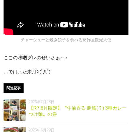
チャーシューと焼き餃子を食べる葛飾区観光大使
ここの味噌ダレのせいさぁ～♪
…ではまた来月Σ(ﾟДﾟ)
関連記事
2026年7月28日
【R7.8月限定】〝牛油香る 豚筋(？) 3種カレー
つけ麺〟の巻
2026年6月29日