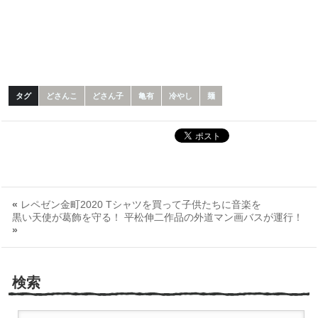
タグ
どさんこ
どさん子
亀有
冷やし
麺
«
レペゼン金町2020 Tシャツを買って子供たちに音楽を
黒い天使が葛飾を守る！ 平松伸二作品の外道マン画バスが運行！
»
検索