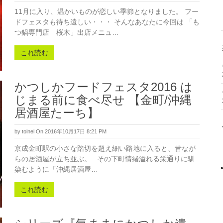
11月に入り、温かいものが恋しい季節となりました。 フー
ドフェスタも待ち遠しい・・・ そんなあなたに今回は 「も
つ鍋専門店 桜木」出店メニュ…
これ読む
かつしかフードフェスタ2016 は
じまる前に食べ尽せ 【金町/沖縄
居酒屋たーち】
by
tolnel
On 2016年10月17日 8:21 PM
京成金町駅の小さな踏切を超え細い路地に入ると、昔なが
らの居酒屋が立ち並ぶ。 その下町情緒溢れる栄通りに馴
染むように「沖縄居酒屋…
これ読む