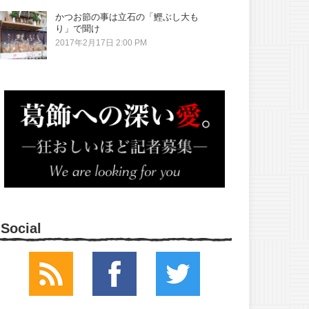
かつお節の事は立石の「鰹ぶし大も
り」で聞け
2017年2月17日 2:00 PM
Social