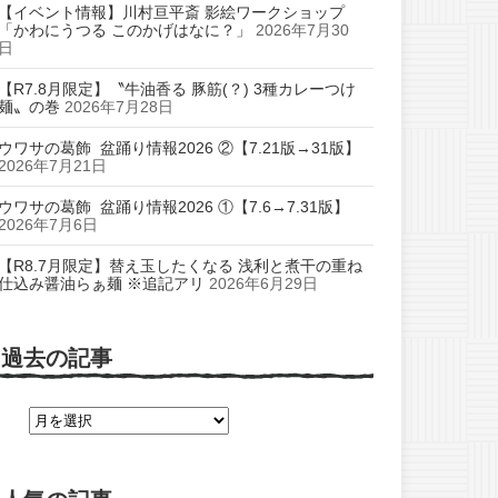
【イベント情報】川村亘平斎 影絵ワークショップ
「かわにうつる このかげはなに？」
2026年7月30
日
【R7.8月限定】〝牛油香る 豚筋(？) 3種カレーつけ
麺〟の巻
2026年7月28日
ウワサの葛飾 盆踊り情報2026 ②【7.21版→31版】
2026年7月21日
ウワサの葛飾 盆踊り情報2026 ①【7.6→7.31版】
2026年7月6日
【R8.7月限定】替え玉したくなる 浅利と煮干の重ね
仕込み醤油らぁ麺 ※追記アリ
2026年6月29日
過去の記事
過
去
の
記
事