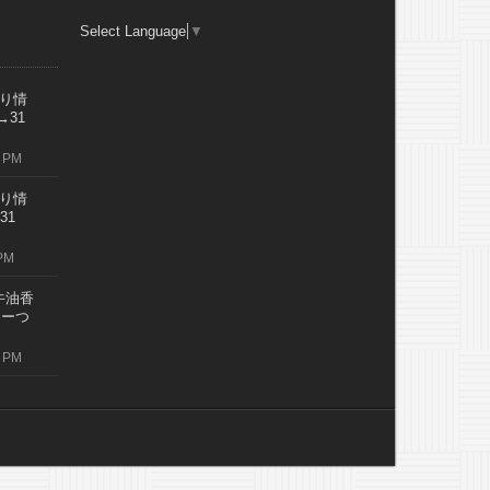
Select Language
▼
り情
→31
 PM
り情
31
PM
牛油香
レーつ
 PM