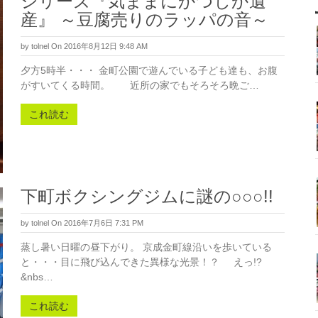
シリーズ『気ままにかつしか遺
産』 ～豆腐売りのラッパの音～
by
tolnel
On 2016年8月12日 9:48 AM
夕方5時半・・・ 金町公園で遊んでいる子ども達も、お腹
がすいてくる時間。 近所の家でもそろそろ晩ご…
これ読む
下町ボクシングジムに謎の○○○!!
by
tolnel
On 2016年7月6日 7:31 PM
蒸し暑い日曜の昼下がり。 京成金町線沿いを歩いている
と・・・目に飛び込んできた異様な光景！？ えっ!?
&nbs…
これ読む