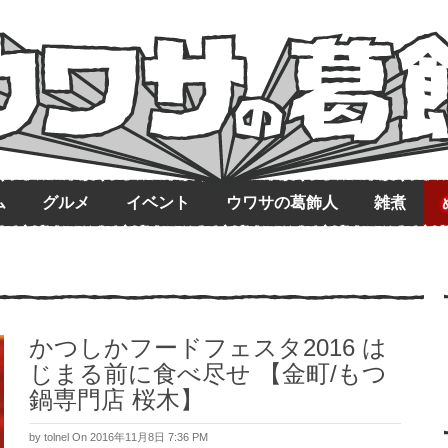
ム
グルメ
イベント
ウワサの葛飾人
雑煮
かつしかフードフェスタ2016 は
じまる前に食べ尽せ 【金町/もつ
鍋専門店 桜木】
by
tolnel
On 2016年11月8日 7:36 PM