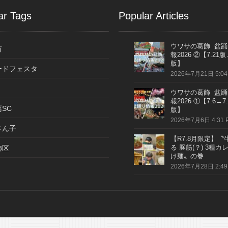
ar Tags
Popular Articles
ウワサの葛飾 盆踊
有
報2026 ②【7.21版
版】
ードフェスタ
2026年7月21日 5:04
ウワサの葛飾 盆踊
報2026 ①【7.6→7.
SC
版】
2026年7月6日 4:31 
さん子
【R7.8月限定】〝
る 豚筋(？) 3種カ
飾区
け麺〟の巻
2026年7月28日 2:49