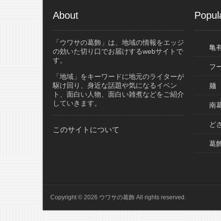
About
Popul
「ウワサの葛飾」は、地域の情報をエッジ
亀
の効いた切り口でお届けするwebサイトで
す。
フ
「地域」をキーワードに地元のライターが
駆け回り、身近な話題や気になるイベン
麺
ト、面白い人物、面白い雑煮などをご紹介
していきます。
南葛
ど
このサイトについて
葛
Copyright © 2026 ウワサの葛飾 All rights reserved.