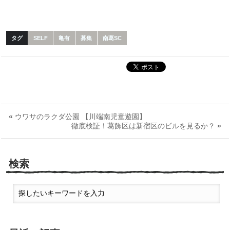
タグ
SELF
亀有
募集
南葛SC
«
ウワサのラクダ公園 【川端南児童遊園】
徹底検証！葛飾区は新宿区のビルを見るか？
»
検索