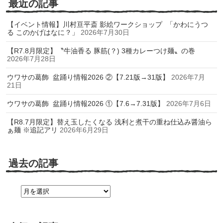
最近の記事
【イベント情報】川村亘平斎 影絵ワークショップ 「かわにうつ
る このかげはなに？」
2026年7月30日
【R7.8月限定】〝牛油香る 豚筋(？) 3種カレーつけ麺〟の巻
2026年7月28日
ウワサの葛飾 盆踊り情報2026 ②【7.21版→31版】
2026年7月
21日
ウワサの葛飾 盆踊り情報2026 ①【7.6→7.31版】
2026年7月6日
【R8.7月限定】替え玉したくなる 浅利と煮干の重ね仕込み醤油ら
ぁ麺 ※追記アリ
2026年6月29日
過去の記事
過
去
の
記
事