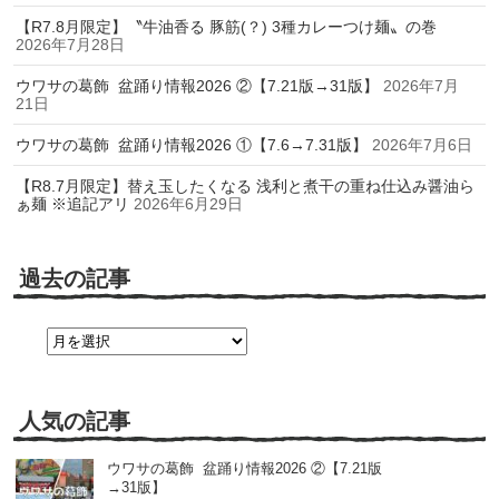
【R7.8月限定】〝牛油香る 豚筋(？) 3種カレーつけ麺〟の巻
2026年7月28日
ウワサの葛飾 盆踊り情報2026 ②【7.21版→31版】
2026年7月
21日
ウワサの葛飾 盆踊り情報2026 ①【7.6→7.31版】
2026年7月6日
【R8.7月限定】替え玉したくなる 浅利と煮干の重ね仕込み醤油ら
ぁ麺 ※追記アリ
2026年6月29日
過去の記事
過
去
の
記
事
人気の記事
ウワサの葛飾 盆踊り情報2026 ②【7.21版
→31版】