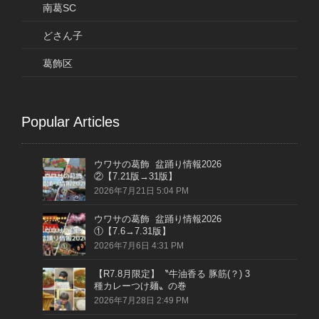
南葛SC
どさん子
葛飾区
Popular Articles
ウワサの葛飾 盆踊り情報2026
②【7.21版→31版】
2026年7月21日 5:04 PM
ウワサの葛飾 盆踊り情報2026
①【7.6→7.31版】
2026年7月6日 4:31 PM
【R7.8月限定】〝牛油香る 豚筋(？) 3
種カレーつけ麺〟の巻
2026年7月28日 2:49 PM