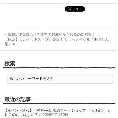
«
焼肉店で焼鳥も！? 亀有の錦城苑から焼鳥の新提案！
【限定】カルテットスープが爆誕！ サラっとイケル「海老とん
麺」
»
検索
最近の記事
【イベント情報】川村亘平斎 影絵ワークショップ 「かわにうつ
る このかげはなに？」
2026年7月30日