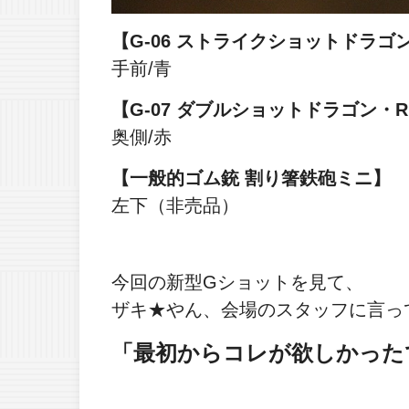
【G-06 ストライクショットドラゴ
手前/青
【G-07 ダブルショットドラゴン・
奥側/赤
【一般的ゴム銃 割り箸鉄砲ミニ】
左下（非売品）
今回の新型Gショットを見て、
ザキ★やん、会場のスタッフに言っ
「最初からコレが欲しかった