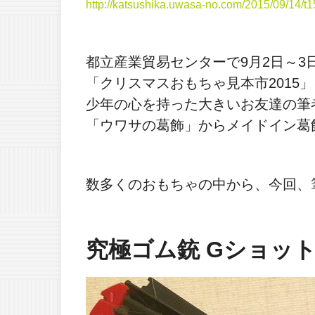
http://katsushika.uwasa-no.com/2015/09/14/t1
都立産業貿易センターで9月2日～3
「クリスマスおもちゃ見本市2015」
少年の心を持った大きいお友達の筆
「ウワサの葛飾」からメイドイン葛
数多くのおもちゃの中から、今回、
究極ゴム銃 Gショッ