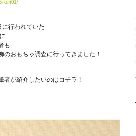
5-kuri01/
日に行われていた
に
者も
飾のおもちゃ調査に行ってきました！
筆者が紹介したいのはコチラ！
ト