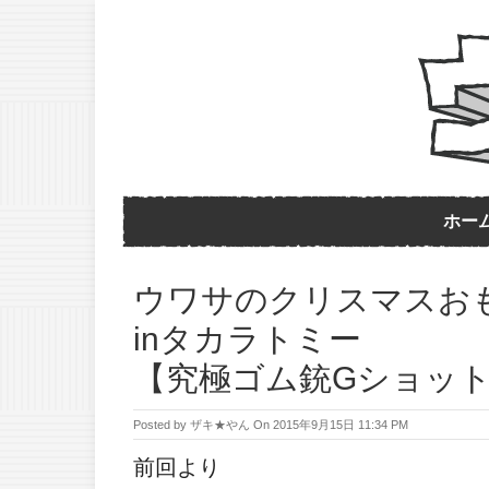
ホー
ウワサのクリスマスおも
inタカラトミー
【究極ゴム銃Gショッ
Posted by
ザキ★やん
On
2015年9月15日 11:34 PM
前回より