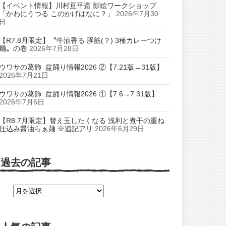
【イベント情報】川村亘平斎 影絵ワークショップ
「かわにうつる このかげはなに？」
2026年7月30
日
【R7.8月限定】〝牛油香る 豚筋(？) 3種カレーつけ
麺〟の巻
2026年7月28日
ウワサの葛飾 盆踊り情報2026 ②【7.21版→31版】
2026年7月21日
ウワサの葛飾 盆踊り情報2026 ①【7.6→7.31版】
2026年7月6日
【R8.7月限定】替え玉したくなる 浅利と煮干の重ね
仕込み醤油らぁ麺 ※追記アリ
2026年6月29日
過去の記事
過
去
の
記
事