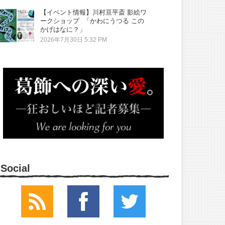
【イベント情報】川村亘平斎 影絵ワ
ークショップ 「かわにうつる この
かげはなに？」
2026年7月30日 5:32 PM
Social