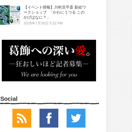
【イベント情報】川村亘平斎 影絵ワ
ークショップ 「かわにうつる この
かげはなに？」
2026年7月30日 5:32 PM
Social