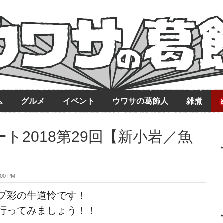
ム
グルメ
イベント
ウワサの葛飾人
雑煮
ト2018第29回【新小岩／魚
00 PM
プ彩の牛道怜です！
行ってみましょう！！