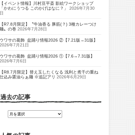
【イベント情報】川村亘平斎 影絵ワークショップ
「かわにうつる このかげはなに？」
2026年7月30
日
【R7.8月限定】〝牛油香る 豚筋(？) 3種カレーつけ
麺〟の巻
2026年7月28日
ウワサの葛飾 盆踊り情報2026 ②【7.21版→31版】
2026年7月21日
ウワサの葛飾 盆踊り情報2026 ①【7.6→7.31版】
2026年7月6日
【R8.7月限定】替え玉したくなる 浅利と煮干の重ね
仕込み醤油らぁ麺 ※追記アリ
2026年6月29日
過去の記事
過
去
の
記
事