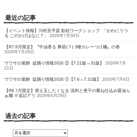
最近の記事
【イベント情報】川村亘平斎 影絵ワークショップ 「かわにうつ
る このかげはなに？」
2026年7月30日
【R7.8月限定】〝牛油香る 豚筋(？) 3種カレーつけ麺〟の巻
2026年7月28日
ウワサの葛飾 盆踊り情報2026 ②【7.21版→31版】
2026年7月
21日
ウワサの葛飾 盆踊り情報2026 ①【7.6→7.31版】
2026年7月6日
【R8.7月限定】替え玉したくなる 浅利と煮干の重ね仕込み醤油ら
ぁ麺 ※追記アリ
2026年6月29日
過去の記事
過
去