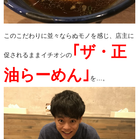
このこだわりに並々ならぬモノを感じ、店主に
｢ザ・正
促されるままイチオシの
油らーめん｣
を…。