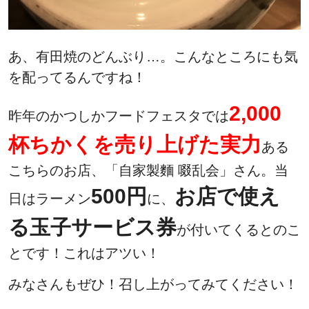
あ、有田焼のどんぶり…。こんなところにも気
を配ってるんですね！
2,000
昨年のかつしかフードフェスタでは
杯ちかくを売り上げた実力
ある
こちらのお店、「自家製麵 啜乱会」さん。当
500円
お店で使え
日はラーメン
に、
る玉子サービス券
が付いてくるとのこ
とです！これはアツい！
みなさんもぜひ！召し上がってみてください！