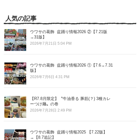
の
記
事
人気の記事
ウワサの葛飾 盆踊り情報2026 ②【7.21版
→31版】
2026年7月21日 5:04 PM
ウワサの葛飾 盆踊り情報2026 ①【7.6→7.31
版】
2026年7月6日 4:31 PM
【R7.8月限定】〝牛油香る 豚筋(？) 3種カレ
ーつけ麺〟の巻
2026年7月28日 2:49 PM
ウワサの葛飾 盆踊り情報2025 【7.22版】
→【8.7追記】