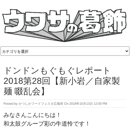
ドンドンもぐもぐレポート
2018第28回【新小岩／自家製
麺 啜乱会】
Posted by
かつしかフードフェスタ広報班
On
2018年10月13日 12:00 PM
みなさんこんにちは！
和太鼓グループ彩の牛道怜です！