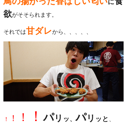
鳥の揚がった香ばしい匂い
食
に
欲
がそそられます。
甘ダレ
それでは
から、、、、、
！
！
パ
パ
！
リ
リ
ッ
ッと
！
、
、