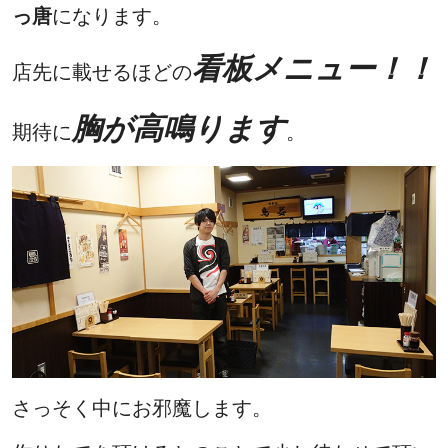
っ唐
になります。
看板メニュー！！
店先に載せるほどの
胸が高鳴ります
期待に
。
さっそく中にお邪魔します。