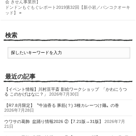
会 きせん事業所】
ドンドンもぐもぐレポート2019第32回【新小岩／バンコクオーキ
ッド】
»
検索
最近の記事
【イベント情報】川村亘平斎 影絵ワークショップ 「かわにうつ
る このかげはなに？」
2026年7月30日
【R7.8月限定】〝牛油香る 豚筋(？) 3種カレーつけ麺〟の巻
2026年7月28日
ウワサの葛飾 盆踊り情報2026 ②【7.21版→31版】
2026年7月
21日