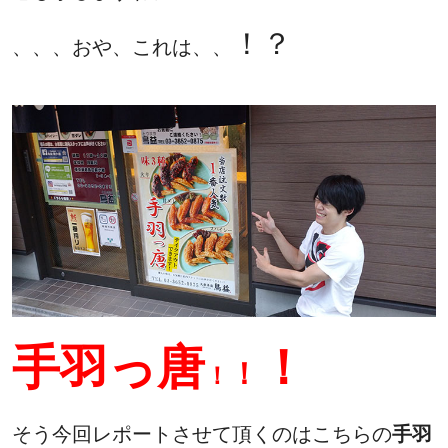
！？
、、、おや、これは、、
手羽っ唐
！
！
！
そう今回レポートさせて頂くのはこちらの
手羽