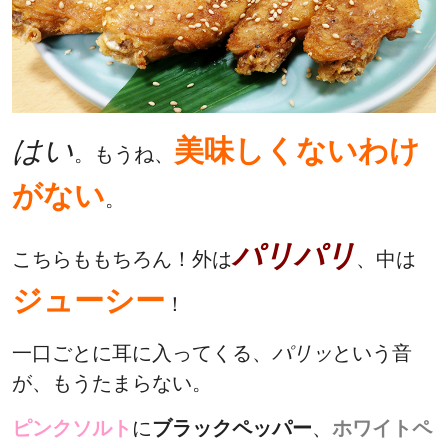
はい
美味しくないわけ
。もうね、
がない
。
パリパリ
こちらももちろん！外は
、中は
ジューシー
！
一口ごとに耳に入ってくる、
パリッ
という音
が、もうたまらない。
ピンクソルト
に
ブラックペッパー
、
ホワイトペ