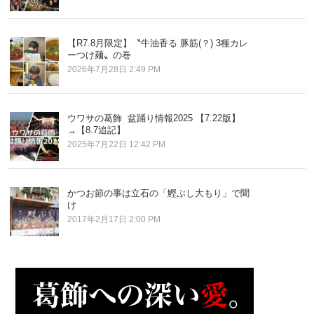
【R7.8月限定】〝牛油香る 豚筋(？) 3種カレ
ーつけ麺〟の巻
2026年7月28日 2:49 PM
ウワサの葛飾 盆踊り情報2025 【7.22版】
→【8.7追記】
2025年7月22日 12:42 PM
かつお節の事は立石の「鰹ぶし大もり」で聞
け
2017年2月17日 2:00 PM