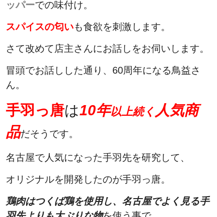
ッパー
での味付け。
スパイスの匂い
も食欲を刺激します。
さて改めて店主さんにお話しをお伺いします。
冒頭でお話しした通り、60周年になる鳥益さ
ん。
手羽っ唐
は
10年
人気商
以上続く
品
だそうです。
名古屋で人気になった手羽先を研究して、
オリジナルを開発したのが手羽っ唐。
鶏肉はつくば鶏を使用し、名古屋でよく見る手
羽先よりも大ぶりな物
を使う事で、