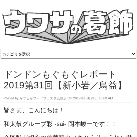
ドンドンもぐもぐレポート
2019第31回【新小岩／鳥益】
Posted by
かつしかフードフェスタ広報班
On
2019年10月21日 10:00 AM
皆さま、こんにちは！
和太鼓グループ彩 -sai- 岡本峻一です！！