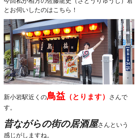
今回私が相方の佐藤龍史（さとうりゅうじ）君
とお伺いしたのはこちら！
鳥益
（とります）
新小岩駅近くの
さんで
す。
昔ながらの街の居酒屋
さんという
感じがしますね。