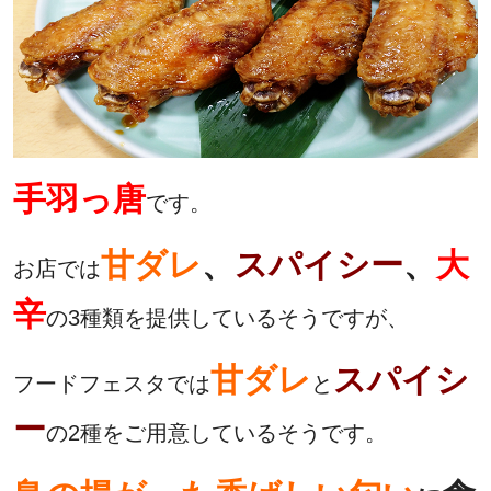
手羽っ唐
です。
甘ダレ
、
スパイシー
、
大
お店では
辛
の3種類を提供しているそうですが、
甘ダレ
スパイシ
フードフェスタでは
と
ー
の2種をご用意しているそうです。