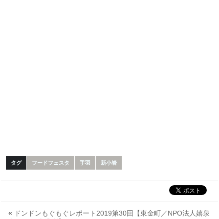
タグ
フードフェスタ
手羽
新小岩
«
ドンドンもぐもぐレポート2019第30回【東金町／NPO法人嬉泉