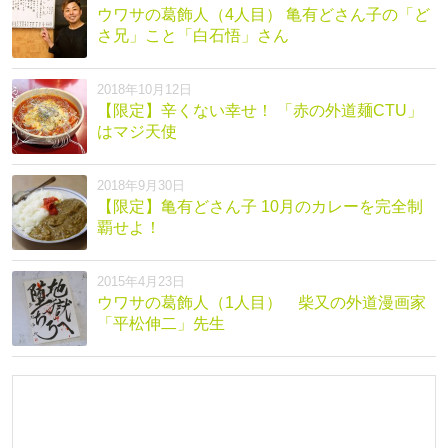
ウワサの葛飾人（4人目） 亀有どさん子の「ど
さ兄」こと「白石悟」さん
2018年10月12日
【限定】辛くない幸せ！ 「赤の外道麺CTU」
はマジ天使
2018年9月30日
【限定】亀有どさん子 10月のカレーを完全制
覇せよ！
2015年4月23日
ウワサの葛飾人（1人目） 柴又の外道漫画家
「平松伸二」先生