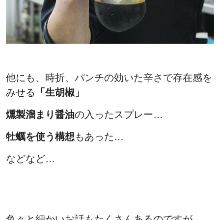
他にも、時折、パンチの効いた辛さで存在感を
みせる
「生胡椒」
燻製溜まり醤油
の入ったスプレー…
牡蠣を使う構想
もあった…
などなど…
色々と細かいお話もたくさんあるのですが…