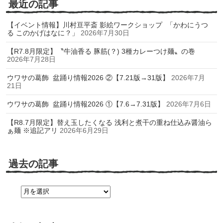
最近の記事
【イベント情報】川村亘平斎 影絵ワークショップ 「かわにうつ
る このかげはなに？」
2026年7月30日
【R7.8月限定】〝牛油香る 豚筋(？) 3種カレーつけ麺〟の巻
2026年7月28日
ウワサの葛飾 盆踊り情報2026 ②【7.21版→31版】
2026年7月
21日
ウワサの葛飾 盆踊り情報2026 ①【7.6→7.31版】
2026年7月6日
【R8.7月限定】替え玉したくなる 浅利と煮干の重ね仕込み醤油ら
ぁ麺 ※追記アリ
2026年6月29日
過去の記事
過
去
の
記
事