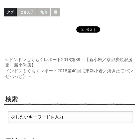
タグ
どさん子
亀有
麺
«
ドンドンもぐもぐレポート2018第39回【新小岩／京都炭焼浪漫
家 新小岩店】
ドンドンもぐもぐレポート2018第40回【東新小岩／焼きたてパン
ぜぺっと】
»
検索