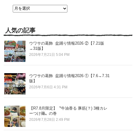
過
去
の
記
事
人気の記事
ウワサの葛飾 盆踊り情報2026 ②【7.21版
→31版】
2026年7月21日 5:04 PM
ウワサの葛飾 盆踊り情報2026 ①【7.6→7.31
版】
2026年7月6日 4:31 PM
【R7.8月限定】〝牛油香る 豚筋(？) 3種カレ
ーつけ麺〟の巻
2026年7月28日 2:49 PM