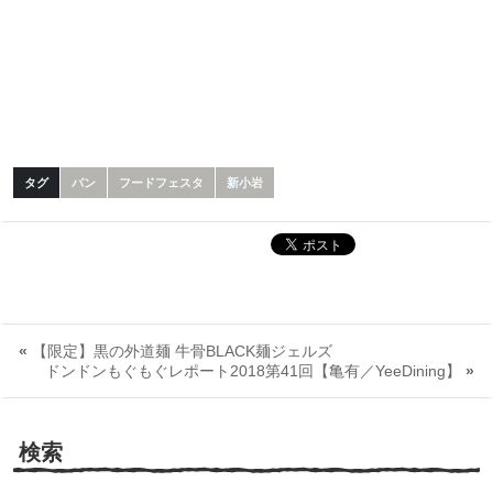
タグ
パン
フードフェスタ
新小岩
«
【限定】黒の外道麺 牛骨BLACK麺ジェルズ
ドンドンもぐもぐレポート2018第41回【亀有／YeeDining】
»
検索