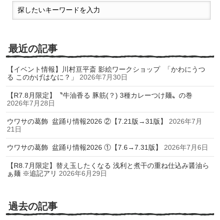
最近の記事
【イベント情報】川村亘平斎 影絵ワークショップ 「かわにうつ
る このかげはなに？」
2026年7月30日
【R7.8月限定】〝牛油香る 豚筋(？) 3種カレーつけ麺〟の巻
2026年7月28日
ウワサの葛飾 盆踊り情報2026 ②【7.21版→31版】
2026年7月
21日
ウワサの葛飾 盆踊り情報2026 ①【7.6→7.31版】
2026年7月6日
【R8.7月限定】替え玉したくなる 浅利と煮干の重ね仕込み醤油ら
ぁ麺 ※追記アリ
2026年6月29日
過去の記事