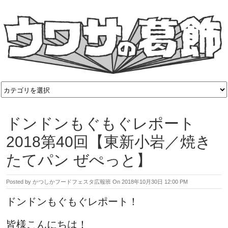
ドンドンもぐもぐレポート
2018第40回【東新小岩／焼き
たてパン ぜぺっと】
Posted by
かつしかフードフェスタ広報班
On
2018年10月30日 12:00 PM
ドンドンもぐもぐレポート！
皆様こんにちは！