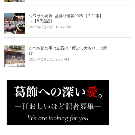
ウワサの葛飾 盆踊り情報2025 【7.22版】
→【8.7追記】
2025年7月22日 12:42 PM
かつお節の事は立石の「鰹ぶし大もり」で聞
け
2017年2月17日 2:00 PM