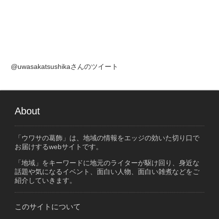
@uwasakatsushikaさんのツイート
About
「ウワサの葛飾」は、地域の情報をエッジの効いた切り口で
お届けするwebサイトです。
「地域」をキーワードに地元のライターが駆け回り、身近な
話題や気になるイベント、面白い人物、面白い雑煮などをご
紹介していきます。
このサイトについて