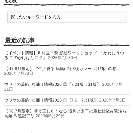
最近の記事
【イベント情報】川村亘平斎 影絵ワークショップ 「かわにうつ
る このかげはなに？」
2026年7月30日
【R7.8月限定】〝牛油香る 豚筋(？) 3種カレーつけ麺〟の巻
2026年7月28日
ウワサの葛飾 盆踊り情報2026 ②【7.21版→31版】
2026年7月
21日
ウワサの葛飾 盆踊り情報2026 ①【7.6→7.31版】
2026年7月6日
【R8.7月限定】替え玉したくなる 浅利と煮干の重ね仕込み醤油ら
ぁ麺 ※追記アリ
2026年6月29日