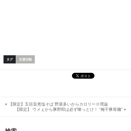
タグ
支援活動
«
【限定】五目旨煮塩そば 野菜多いからカロリー０理論
【限定】 ウメぇから豚野郎は必ず喰っとけ！ “梅干豚骨麺”
»
検索