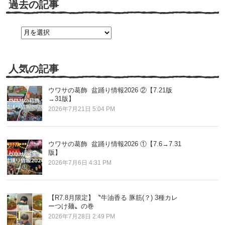
過去の記事
過
去
の
記
事
人気の記事
ウワサの葛飾 盆踊り情報2026 ②【7.21版
→31版】
2026年7月21日 5:04 PM
ウワサの葛飾 盆踊り情報2026 ①【7.6→7.31
版】
2026年7月6日 4:31 PM
【R7.8月限定】〝牛油香る 豚筋(？) 3種カレ
ーつけ麺〟の巻
2026年7月28日 2:49 PM