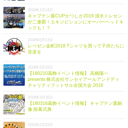
2019年1月14日
キャプテン翼CUPかつしか2019 清水トレセン
が二連覇！エキジビションにオーバーヘッドキ
ックも！？
2018年6月13日
レペゼン金町2018 Tシャツを買って子供たちに
音楽を
2018年2月10日
【180210葛飾イベント情報】 高橋陽一
presents 株式会社サンセイアールアンドディ
チャリティフットサル全国大会 2018
2018年3月16日
【180316葛飾イベント情報】 キャプテン翼銅
像 除幕式典
2016年2月22日