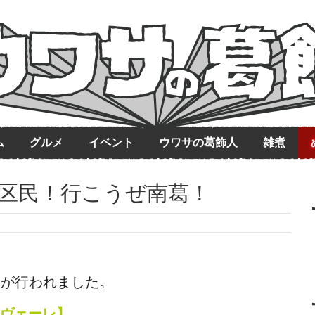
ム
グルメ
イベント
ウワサの葛飾人
雑煮
飾区民！行こうぜ南葛！
会が行われました。
アヴェーレ】