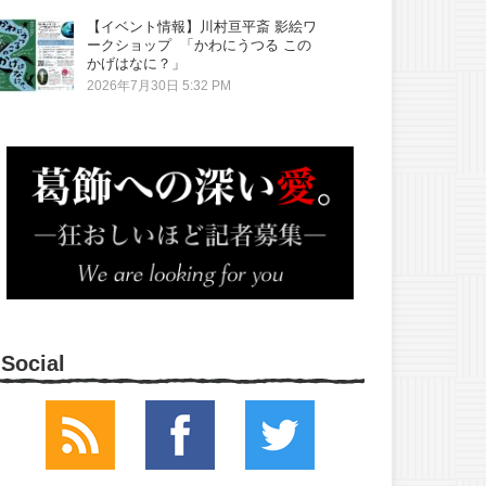
【イベント情報】川村亘平斎 影絵ワ
ークショップ 「かわにうつる この
かげはなに？」
2026年7月30日 5:32 PM
Social