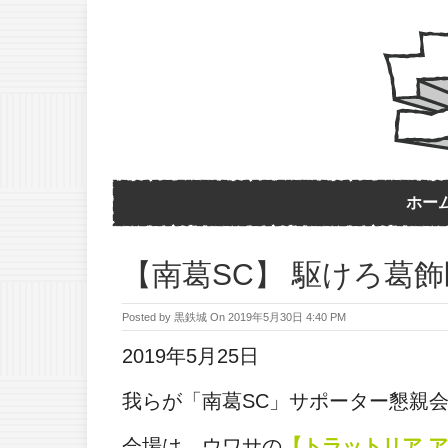
ホー
【南葛SC】 駆けろ葛
Posted by
黒鉄城
On
2019年5月30日 4:40 PM
2019年5月25日
我らが「南葛SC」サポーター懇親
会場は、ウワサの
【トラットリア 