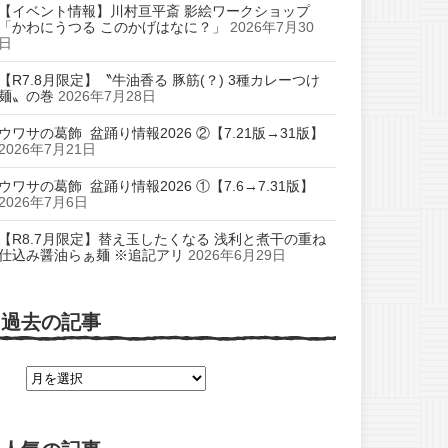
【イベント情報】川村亘平斎 影絵ワークショップ
「かわにうつる このかげはなに？」
2026年7月30
日
【R7.8月限定】〝牛油香る 豚筋(？) 3種カレーつけ
麺〟の巻
2026年7月28日
ウワサの葛飾 盆踊り情報2026 ②【7.21版→31版】
2026年7月21日
ウワサの葛飾 盆踊り情報2026 ①【7.6→7.31版】
2026年7月6日
【R8.7月限定】替え玉したくなる 浅利と煮干の重ね
仕込み醤油らぁ麺 ※追記アリ
2026年6月29日
過去の記事
過
去
の
記
事