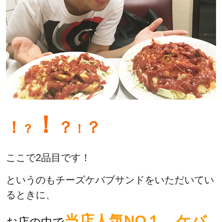
！
！
？
？
？
！
ここで2品目です！
というのもチーズケバブサンドをいただいてい
るときに、
当店人気NO１ ケバ