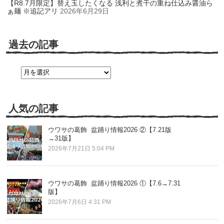
【R8.7月限定】替え玉したくなる 浅利と煮干の重ね仕込み醤油ら
ぁ麺 ※追記アリ
2026年6月29日
過去の記事
過
去
の
記
事
人気の記事
ウワサの葛飾 盆踊り情報2026 ②【7.21版
→31版】
2026年7月21日 5:04 PM
ウワサの葛飾 盆踊り情報2026 ①【7.6→7.31
版】
2026年7月6日 4:31 PM