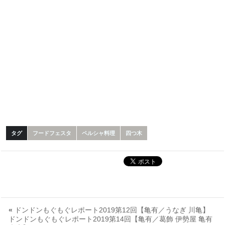
タグ
フードフェスタ
ペルシャ料理
四つ木
«
ドンドンもぐもぐレポート2019第12回【亀有／うなぎ 川亀】
ドンドンもぐもぐレポート2019第14回【亀有／葛飾 伊勢屋 亀有