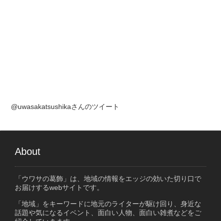
@uwasakatsushikaさんのツイート
About
「ウワサの葛飾」は、地域の情報をエッジの効いた切り口で
お届けするwebサイトです。
「地域」をキーワードに地元のライターが駆け回り、身近な
話題や気になるイベント、面白い人物、面白い雑煮などをご