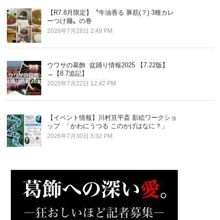
【R7.8月限定】〝牛油香る 豚筋(？) 3種カレ
ーつけ麺〟の巻
2026年7月28日 2:49 PM
ウワサの葛飾 盆踊り情報2025 【7.22版】
→【8.7追記】
2025年7月22日 12:42 PM
【イベント情報】川村亘平斎 影絵ワークショ
ップ 「かわにうつる このかげはなに？」
2026年7月30日 5:32 PM