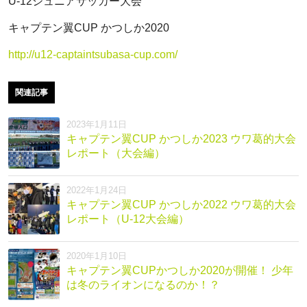
U-12ジュニアサッカー大会
キャプテン翼CUP かつしか2020
http://u12-captaintsubasa-cup.com/
関連記事
2023年1月11日
キャプテン翼CUP かつしか2023 ウワ葛的大会
レポート（大会編）
2022年1月24日
キャプテン翼CUP かつしか2022 ウワ葛的大会
レポート（U-12大会編）
2020年1月10日
キャプテン翼CUPかつしか2020が開催！ 少年
は冬のライオンになるのか！？