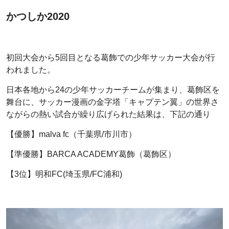
かつしか2020
初回大会から5回目となる葛飾での少年サッカー大会が行
われました。
日本各地から24の少年サッカーチームが集まり、葛飾区を
舞台に、サッカー漫画の金字塔「キャプテン翼」の世界さ
ながらの熱い試合が繰り広げられた結果は、下記の通り
【優勝】malva fc（千葉県/市川市）
【準優勝】BARCA ACADEMY葛飾（葛飾区）
【3位】明和FC(埼玉県/FC浦和)