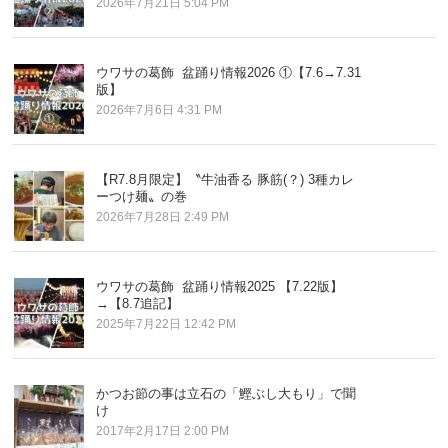
2026年7月21日 5:04 PM
ウワサの葛飾 盆踊り情報2026 ①【7.6→7.31
版】
2026年7月6日 4:31 PM
【R7.8月限定】〝牛油香る 豚筋(？) 3種カレ
ーつけ麺〟の巻
2026年7月28日 2:49 PM
ウワサの葛飾 盆踊り情報2025 【7.22版】
→【8.7追記】
2025年7月22日 12:42 PM
かつお節の事は立石の「鰹ぶし大もり」で聞
け
2017年2月17日 2:00 PM