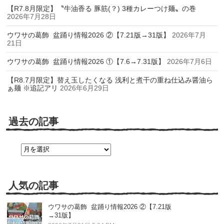
【R7.8月限定】〝牛油香る 豚筋(？) 3種カレーつけ麺〟の巻
2026年7月28日
ウワサの葛飾 盆踊り情報2026 ②【7.21版→31版】
2026年7月
21日
ウワサの葛飾 盆踊り情報2026 ①【7.6→7.31版】
2026年7月6日
【R8.7月限定】替え玉したくなる 浅利と煮干の重ね仕込み醤油ら
ぁ麺 ※追記アリ
2026年6月29日
過去の記事
過
去
の
記
事
人気の記事
ウワサの葛飾 盆踊り情報2026 ②【7.21版
→31版】