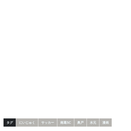
タグ
にいじゅく
サッカー
南葛SC
奥戸
水元
漫画