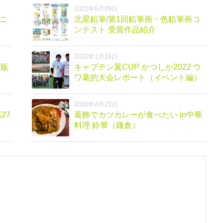
2021年6月29日
ニ
北星鉛筆/第1回鉛筆画・色鉛筆画コ
ンテスト 受賞作品紹介
2022年1月24日
ツ販
キャプテン翼CUP かつしか2022 ウ
ワ葛的大会レポート（イベント編）
2016年4月23日
27
葛飾でカツカレーが食べたい in中華
料理 鈴華（鎌倉）