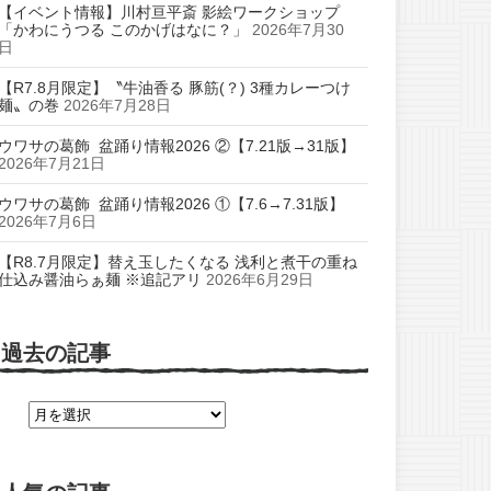
【イベント情報】川村亘平斎 影絵ワークショップ
「かわにうつる このかげはなに？」
2026年7月30
日
【R7.8月限定】〝牛油香る 豚筋(？) 3種カレーつけ
麺〟の巻
2026年7月28日
ウワサの葛飾 盆踊り情報2026 ②【7.21版→31版】
2026年7月21日
ウワサの葛飾 盆踊り情報2026 ①【7.6→7.31版】
2026年7月6日
【R8.7月限定】替え玉したくなる 浅利と煮干の重ね
仕込み醤油らぁ麺 ※追記アリ
2026年6月29日
過去の記事
過
去
の
記
事