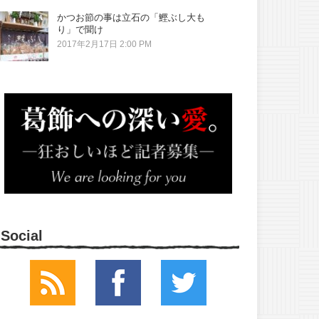
かつお節の事は立石の「鰹ぶし大も
り」で聞け
2017年2月17日 2:00 PM
Social