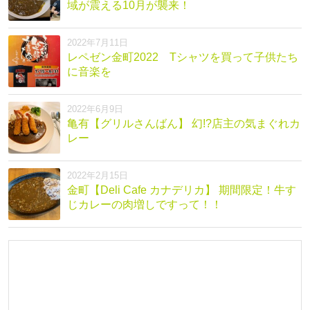
域が震える10月が襲来！
2022年7月11日
レペゼン金町2022 Tシャツを買って子供たち
に音楽を
2022年6月9日
亀有【グリルさんばん】 幻!?店主の気まぐれカ
レー
2022年2月15日
金町【Deli Cafe カナデリカ】 期間限定！牛す
じカレーの肉増しですって！！