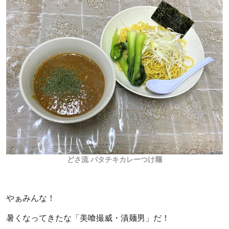
どさ流 バタチキカレーつけ麺
やぁみんな！
暑くなってきたな「美喰撮威・漬麺男」だ！