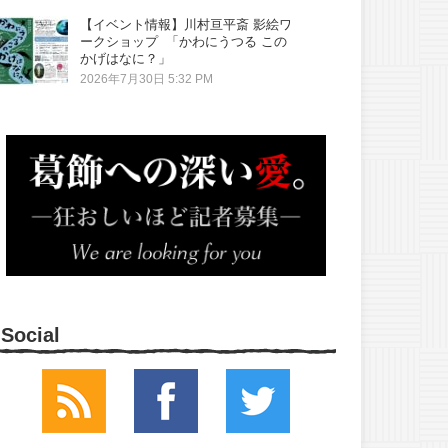
【イベント情報】川村亘平斎 影絵ワ
ークショップ 「かわにうつる この
かげはなに？」
2026年7月30日 5:32 PM
Social