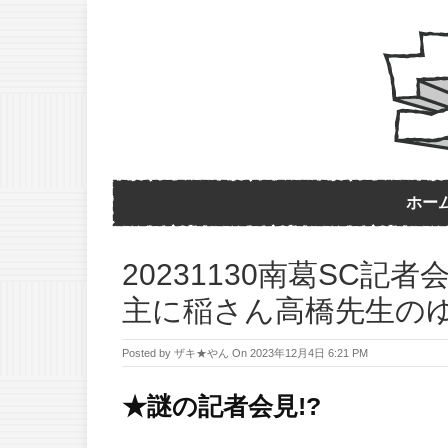
ホー
20231130南葛SC記者
主に稲さん高橋先生の
Posted by
ザキ★やん
On
2023年12月4日 6:21 PM
★謎の記者会見!?