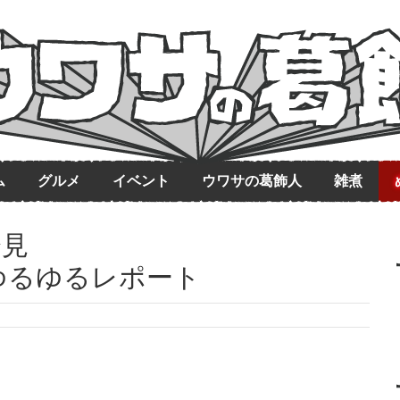
ム
グルメ
イベント
ウワサの葛飾人
雑煮
会見
ゆるゆるレポート