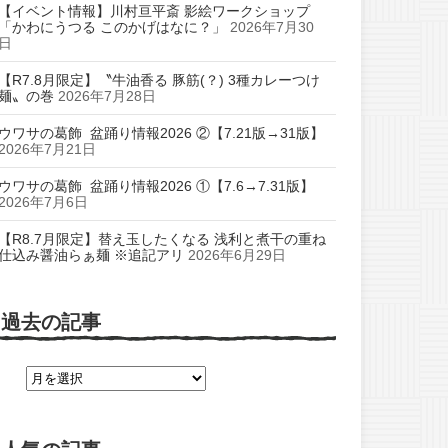
【イベント情報】川村亘平斎 影絵ワークショップ
「かわにうつる このかげはなに？」
2026年7月30
日
【R7.8月限定】〝牛油香る 豚筋(？) 3種カレーつけ
麺〟の巻
2026年7月28日
ウワサの葛飾 盆踊り情報2026 ②【7.21版→31版】
2026年7月21日
ウワサの葛飾 盆踊り情報2026 ①【7.6→7.31版】
2026年7月6日
【R8.7月限定】替え玉したくなる 浅利と煮干の重ね
仕込み醤油らぁ麺 ※追記アリ
2026年6月29日
過去の記事
過
去
の
記
事