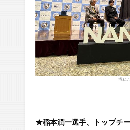
概ね
★稲本潤一選手、トップチ