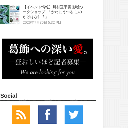
【イベント情報】川村亘平斎 影絵ワ
ークショップ 「かわにうつる この
かげはなに？」
2026年7月30日 5:32 PM
Social