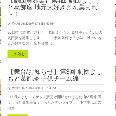
【劇団員募集】第4回 劇団よしも
と葛飾座 地元大好きさん集まれ
～！
by
黒鉄城
On 2019年8月8日 8:50 PM
2016年に旗揚げされた「劇団よしもと 葛飾座」が4度目の
劇団員を募集します。 参加条件は「小学生以上の地
元が好きな方」 応募資格は…
これ読む
【舞台/お知らせ】第3回 劇団よし
もと葛飾座 子供チーム編
by
黒鉄城
On 2018年12月1日 2:54 PM
11月末より、チケット販売が開始されました 第3回 劇団
よしもと葛飾座＆よしもとお笑いライブ 「小学生以上の
地元…