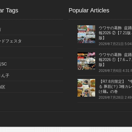
ar Tags
Popular Articles
ウワサの葛飾 盆踊
有
報2026 ②【7.21版
版】
ードフェスタ
2026年7月21日 5:04
ウワサの葛飾 盆踊
報2026 ①【7.6→7.
SC
版】
2026年7月6日 4:31 
さん子
【R7.8月限定】〝
る 豚筋(？) 3種カ
飾区
け麺〟の巻
2026年7月28日 2:49