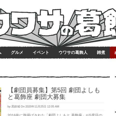
ム
グルメ
イベント
ウワサの葛飾人
雑煮
【劇団員募集】第5回 劇団よしも
と葛飾座 劇団大募集
by
黒鉄城
On 2020年11月25日 12:05 AM
2016年に旗揚げされた「劇団よしもと 葛飾座」が5度目の