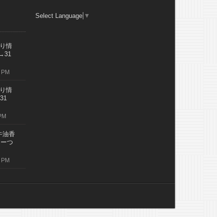
Select Language
▼
り情
→31
 PM
り情
31
PM
牛油香
レーつ
 PM