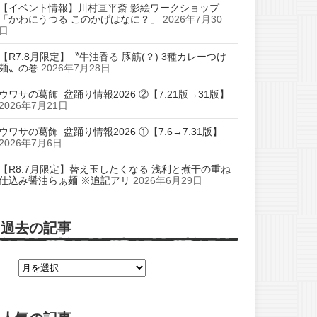
【イベント情報】川村亘平斎 影絵ワークショップ
「かわにうつる このかげはなに？」
2026年7月30
日
【R7.8月限定】〝牛油香る 豚筋(？) 3種カレーつけ
麺〟の巻
2026年7月28日
ウワサの葛飾 盆踊り情報2026 ②【7.21版→31版】
2026年7月21日
ウワサの葛飾 盆踊り情報2026 ①【7.6→7.31版】
2026年7月6日
【R8.7月限定】替え玉したくなる 浅利と煮干の重ね
仕込み醤油らぁ麺 ※追記アリ
2026年6月29日
過去の記事
過
去
の
記
事