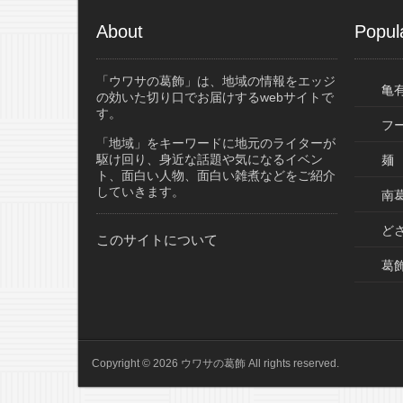
About
Popul
「ウワサの葛飾」は、地域の情報をエッジ
亀
の効いた切り口でお届けするwebサイトで
す。
フ
「地域」をキーワードに地元のライターが
駆け回り、身近な話題や気になるイベン
麺
ト、面白い人物、面白い雑煮などをご紹介
していきます。
南葛
ど
このサイトについて
葛
Copyright © 2026 ウワサの葛飾 All rights reserved.