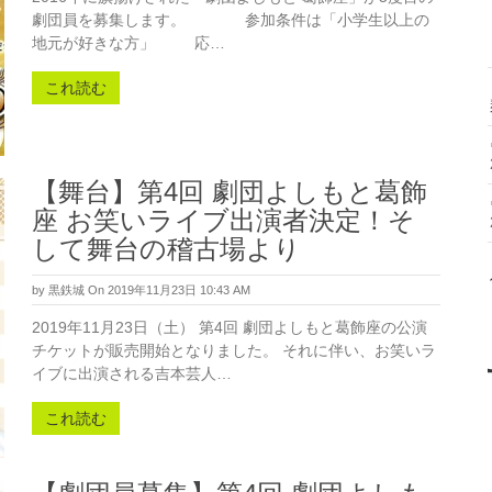
劇団員を募集します。 参加条件は「小学生以上の
地元が好きな方」 応…
これ読む
【舞台】第4回 劇団よしもと葛飾
座 お笑いライブ出演者決定！そ
して舞台の稽古場より
by
黒鉄城
On 2019年11月23日 10:43 AM
2019年11月23日（土） 第4回 劇団よしもと葛飾座の公演
チケットが販売開始となりました。 それに伴い、お笑いラ
イブに出演される吉本芸人…
これ読む