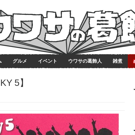
ム
グルメ
イベント
ウワサの葛飾人
雑煮
KY 5】
ト