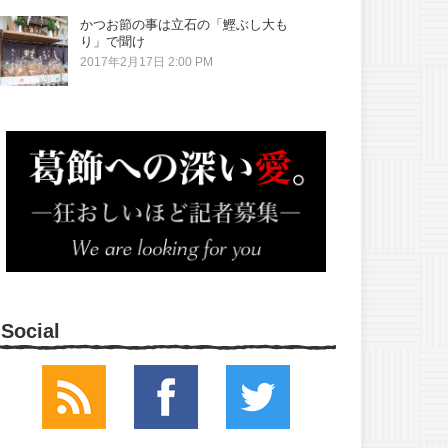
かつお節の事は立石の「鰹ぶし大も
り」で聞け
2017年2月17日 2:00 PM
Social