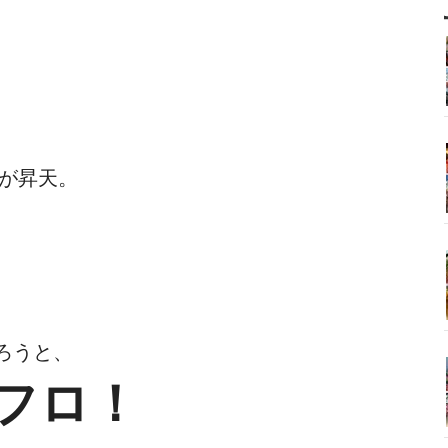
傘が昇天。
がろうと、
フロ！