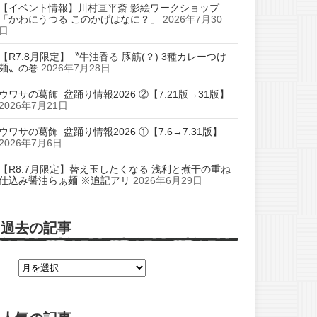
【イベント情報】川村亘平斎 影絵ワークショップ
「かわにうつる このかげはなに？」
2026年7月30
日
【R7.8月限定】〝牛油香る 豚筋(？) 3種カレーつけ
麺〟の巻
2026年7月28日
ウワサの葛飾 盆踊り情報2026 ②【7.21版→31版】
2026年7月21日
ウワサの葛飾 盆踊り情報2026 ①【7.6→7.31版】
2026年7月6日
【R8.7月限定】替え玉したくなる 浅利と煮干の重ね
仕込み醤油らぁ麺 ※追記アリ
2026年6月29日
過去の記事
過
去
の
記
事