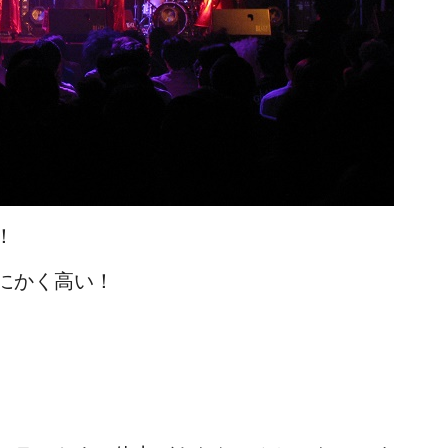
！
にかく高い！