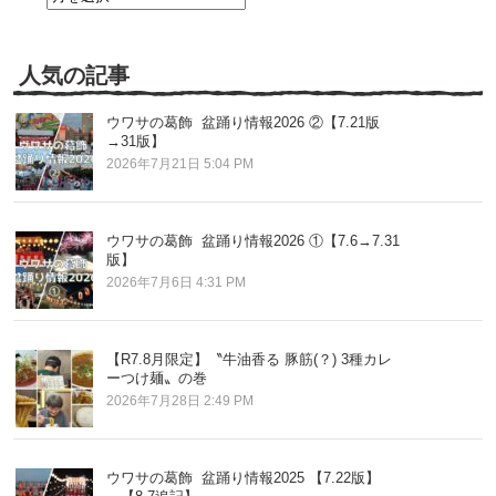
去
の
記
事
人気の記事
ウワサの葛飾 盆踊り情報2026 ②【7.21版
→31版】
2026年7月21日 5:04 PM
ウワサの葛飾 盆踊り情報2026 ①【7.6→7.31
版】
2026年7月6日 4:31 PM
【R7.8月限定】〝牛油香る 豚筋(？) 3種カレ
ーつけ麺〟の巻
2026年7月28日 2:49 PM
ウワサの葛飾 盆踊り情報2025 【7.22版】