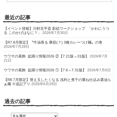
最近の記事
【イベント情報】川村亘平斎 影絵ワークショップ 「かわにうつ
る このかげはなに？」
2026年7月30日
【R7.8月限定】〝牛油香る 豚筋(？) 3種カレーつけ麺〟の巻
2026年7月28日
ウワサの葛飾 盆踊り情報2026 ②【7.21版→31版】
2026年7月
21日
ウワサの葛飾 盆踊り情報2026 ①【7.6→7.31版】
2026年7月6日
【R8.7月限定】替え玉したくなる 浅利と煮干の重ね仕込み醤油ら
ぁ麺 ※追記アリ
2026年6月29日
過去の記事
過