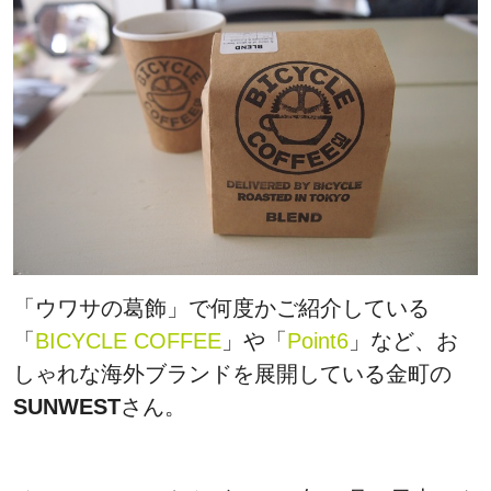
「ウワサの葛飾」で何度かご紹介している
「
BICYCLE COFFEE
」や「
Point6
」など、お
しゃれな海外ブランドを展開している金町の
SUNWEST
さん。