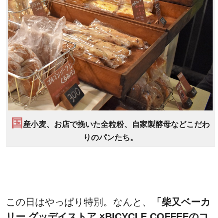
国
産小麦、お店で挽いた全粒粉、自家製酵母などこだわ
りのパンたち。
この日はやっぱり特別。なんと、
「柴又ベーカ
リー グッデイストア ×BICYCLE COFFEEのコ