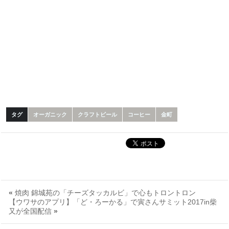
タグ
オーガニック
クラフトビール
コーヒー
金町
«
焼肉 錦城苑の「チーズタッカルビ」で心もトロントロン
【ウワサのアプリ】「ど・ろーかる」で寅さんサミット2017in柴
又が全国配信
»