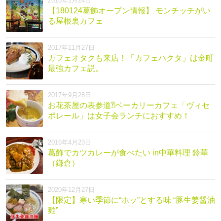
2018年1月24日
【180124葛飾オープン情報】 モンチッチがい
る屋根裏カフェ
2017年11月27日
カフェオタクも来店！「カフェハクタ」は金町
最強カフェ説。
2017年9月28日
お花茶屋の表参道⁈ベーカリーカフェ「ヴィセ
ポレール」は女子会ランチにおすすめ！
2016年4月23日
葛飾でカツカレーが食べたい in中華料理 鈴華
（鎌倉）
2020年12月27日
【限定】寒い季節に“ホッ”とする味 “豚生姜醤油
麺”