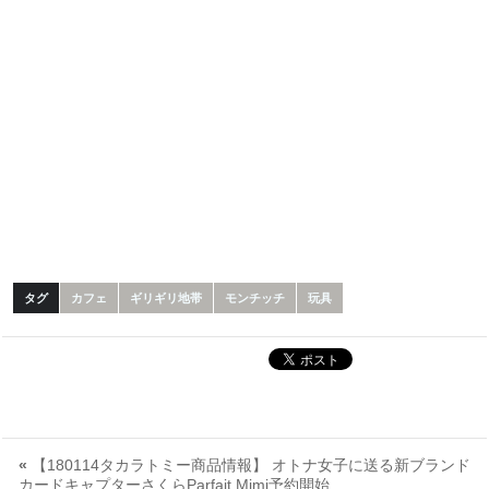
タグ
カフェ
ギリギリ地帯
モンチッチ
玩具
«
【180114タカラトミー商品情報】 オトナ女子に送る新ブランド
カードキャプターさくらParfait Mimi予約開始