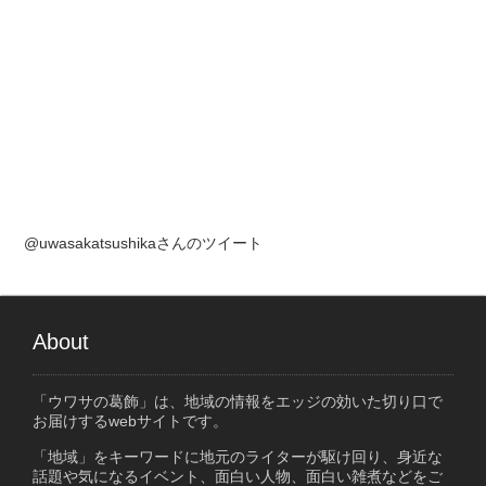
@uwasakatsushikaさんのツイート
About
「ウワサの葛飾」は、地域の情報をエッジの効いた切り口で
お届けするwebサイトです。
「地域」をキーワードに地元のライターが駆け回り、身近な
話題や気になるイベント、面白い人物、面白い雑煮などをご