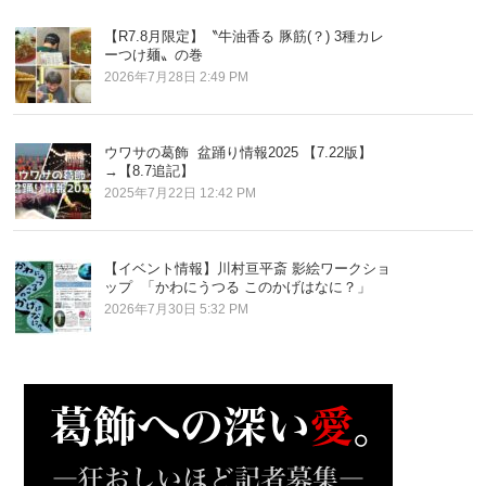
【R7.8月限定】〝牛油香る 豚筋(？) 3種カレ
ーつけ麺〟の巻
2026年7月28日 2:49 PM
ウワサの葛飾 盆踊り情報2025 【7.22版】
→【8.7追記】
2025年7月22日 12:42 PM
【イベント情報】川村亘平斎 影絵ワークショ
ップ 「かわにうつる このかげはなに？」
2026年7月30日 5:32 PM