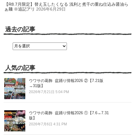
【R8.7月限定】替え玉したくなる 浅利と煮干の重ね仕込み醤油ら
ぁ麺 ※追記アリ
2026年6月29日
過去の記事
過
去
の
記
事
人気の記事
ウワサの葛飾 盆踊り情報2026 ②【7.21版
→31版】
2026年7月21日 5:04 PM
ウワサの葛飾 盆踊り情報2026 ①【7.6→7.31
版】
2026年7月6日 4:31 PM