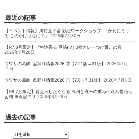
最近の記事
【イベント情報】川村亘平斎 影絵ワークショップ 「かわにうつ
る このかげはなに？」
2026年7月30日
【R7.8月限定】〝牛油香る 豚筋(？) 3種カレーつけ麺〟の巻
2026年7月28日
ウワサの葛飾 盆踊り情報2026 ②【7.21版→31版】
2026年7月
21日
ウワサの葛飾 盆踊り情報2026 ①【7.6→7.31版】
2026年7月6日
【R8.7月限定】替え玉したくなる 浅利と煮干の重ね仕込み醤油ら
ぁ麺 ※追記アリ
2026年6月29日
過去の記事
過
去