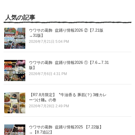
の
記
事
人気の記事
ウワサの葛飾 盆踊り情報2026 ②【7.21版
→31版】
2026年7月21日 5:04 PM
ウワサの葛飾 盆踊り情報2026 ①【7.6→7.31
版】
2026年7月6日 4:31 PM
【R7.8月限定】〝牛油香る 豚筋(？) 3種カレ
ーつけ麺〟の巻
2026年7月28日 2:49 PM
ウワサの葛飾 盆踊り情報2025 【7.22版】
→【8.7追記】