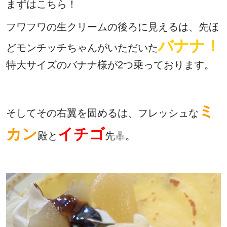
まずはこちら！
フワフワの生クリームの後ろに見えるは、先ほ
バナナ！
どモンチッチちゃんがいただいた
特大サイズのバナナ様が2つ乗っております。
ミ
そしてその右翼を固めるは、フレッシュな
カン
イチゴ
殿と
先輩。