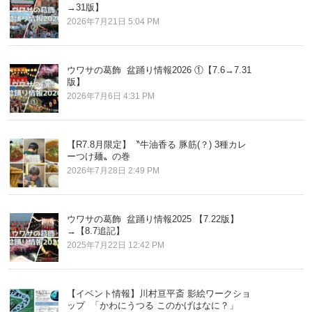
→31版】
2026年7月21日 5:04 PM
ウワサの葛飾 盆踊り情報2026 ①【7.6→7.31
版】
2026年7月6日 4:31 PM
【R7.8月限定】〝牛油香る 豚筋(？) 3種カレ
ーつけ麺〟の巻
2026年7月28日 2:49 PM
ウワサの葛飾 盆踊り情報2025 【7.22版】
→【8.7追記】
2025年7月22日 12:42 PM
【イベント情報】川村亘平斎 影絵ワークショ
ップ 「かわにうつる このかげはなに？」