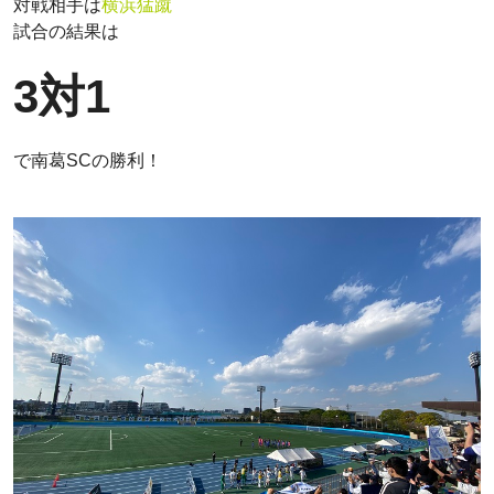
対戦相手は
横浜猛蹴
試合の結果は
3対1
で南葛SCの勝利！