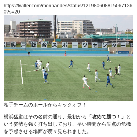
https://twitter.com/morinandes/status/121980608815067136
0?s=20
相手チームのボールからキックオフ！
横浜猛蹴はその名前の通り、最初から
「攻めて勝つ！」
と
いう姿勢を強く打ち出しており、早い時間から失点の危機
を予感させる場面が度々見られました。