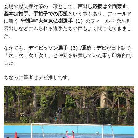
会場の感染症対策の一環として、
声出し応援は全面禁止
、
基本は拍手、手拍子での応援
という事もあり、フィールド
に響く
“守護神”大河原弘樹選手（1）
のフィールドでの指
示出しなどにみられる選手たちの声もよく聞こえてきまし
た。
なかでも、
デイビッソン選手（3）/通称：デビ
が日本語で
「次！次！次！次！」と仲間を鼓舞していた事が印象的で
した。
ちなみに筆者はデビ推しです。