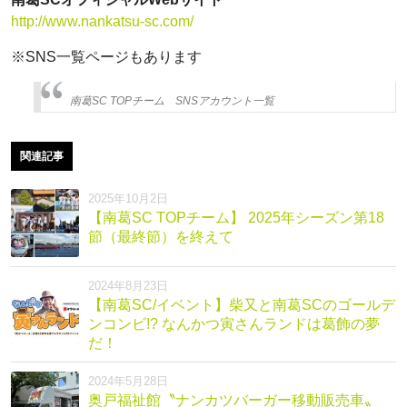
h
ttp://www.nankatsu-sc.com/
※SNS一覧ページもあります
南葛SC TOPチーム SNSアカウント一覧
関連記事
2025年10月2日
【南葛SC TOPチーム】 2025年シーズン第18
節（最終節）を終えて
2024年8月23日
【南葛SC/イベント】柴又と南葛SCのゴールデ
ンコンビ!? なんかつ寅さんランドは葛飾の夢
だ！
2024年5月28日
奥戸福祉館〝ナンカツバーガー移動販売車〟