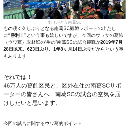
ありがとう南葛SC
もの凄く久しぶりとなる南葛SC観戦レポートの出だし
に
“勝利！”
という事も嬉しいですが、今回のウワサの葛飾
（ウワ葛）取材班の“生の”南葛SCの試合観戦が
2019年7月
28日以来、623日ぶり、1年8ヶ月14日ぶり
だからという事
もあります。
それでは！
46万人の葛飾区民と、区外在住の南葛SCサポ
ーターの皆さんへ、南葛SCの試合の空気を届
けしたいと思います。
今回の試合に関するウワ葛的ポイント