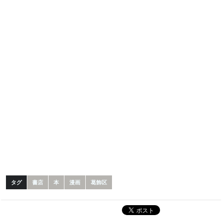
タグ
書店
本
漫画
葛飾区