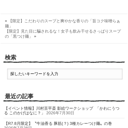
«
【限定】こだわりのスープと爽やかな香りの「旨コク味噌らぁ
麺」
【限定】見た目に騙されるな！女子も飲み干せるさっぱりスープ
の「黒つけ麺」
»
検索
最近の記事
【イベント情報】川村亘平斎 影絵ワークショップ 「かわにうつ
る このかげはなに？」
2026年7月30日
【R7.8月限定】〝牛油香る 豚筋(？) 3種カレーつけ麺〟の巻
2026年7月28日