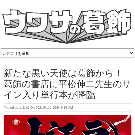
新たな黒い天使は葛飾から！
葛飾の書店に平松伸二先生のサ
イン入り単行本が降臨
Posted by
黒鉄城
On
2021年11月29日 9:16 AM