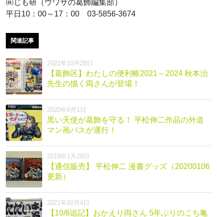
㈱じも研（ウワサの葛飾編集部）
平日10：00～17：00 03-5856-3674
関連記事
2021年10月28日
【葛飾区】わたしの便利帳2021～2024 秋本治
先生の描く両さんが登場！
2020年8月1日
黒い天使が葛飾を守る！ 平松伸二作品の外道
マン画バスが運行！
2019年1月20日
【通信販売】 平松伸二 漫書グッズ（20200106
更新）
2021年10月4日
【10/6追記】おかえり両さん 5年ぶりのこち亀