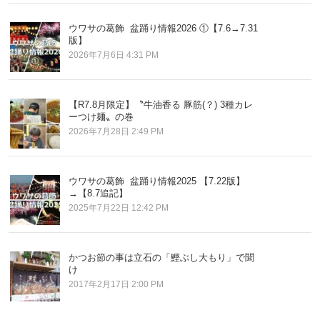
ウワサの葛飾 盆踊り情報2026 ①【7.6→7.31
版】
2026年7月6日 4:31 PM
【R7.8月限定】〝牛油香る 豚筋(？) 3種カレ
ーつけ麺〟の巻
2026年7月28日 2:49 PM
ウワサの葛飾 盆踊り情報2025 【7.22版】
→【8.7追記】
2025年7月22日 12:42 PM
かつお節の事は立石の「鰹ぶし大もり」で聞
け
2017年2月17日 2:00 PM