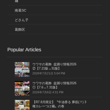
麺
南葛SC
どさん子
葛飾区
Popular Articles
ウワサの葛飾 盆踊り情報2026
②【7.21版→31版】
2026年7月21日 5:04 PM
ウワサの葛飾 盆踊り情報2026
①【7.6→7.31版】
2026年7月6日 4:31 PM
【R7.8月限定】〝牛油香る 豚筋(？) 3
種カレーつけ麺〟の巻