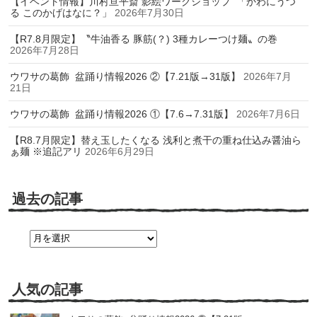
【イベント情報】川村亘平斎 影絵ワークショップ 「かわにうつ
る このかげはなに？」
2026年7月30日
【R7.8月限定】〝牛油香る 豚筋(？) 3種カレーつけ麺〟の巻
2026年7月28日
ウワサの葛飾 盆踊り情報2026 ②【7.21版→31版】
2026年7月
21日
ウワサの葛飾 盆踊り情報2026 ①【7.6→7.31版】
2026年7月6日
【R8.7月限定】替え玉したくなる 浅利と煮干の重ね仕込み醤油ら
ぁ麺 ※追記アリ
2026年6月29日
過去の記事
過
去
の
記
事
人気の記事