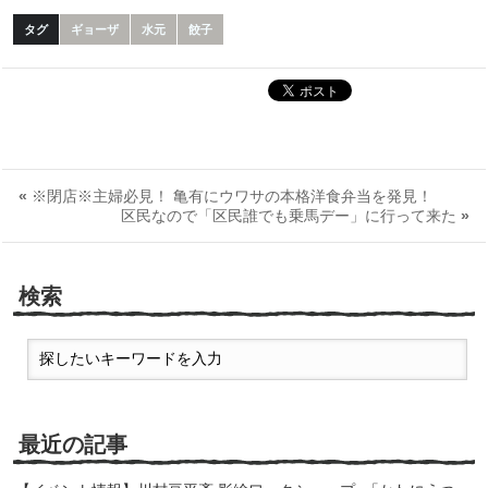
タグ
ギョーザ
水元
餃子
«
※閉店※主婦必見！ 亀有にウワサの本格洋食弁当を発見！
区民なので「区民誰でも乗馬デー」に行って来た
»
検索
最近の記事