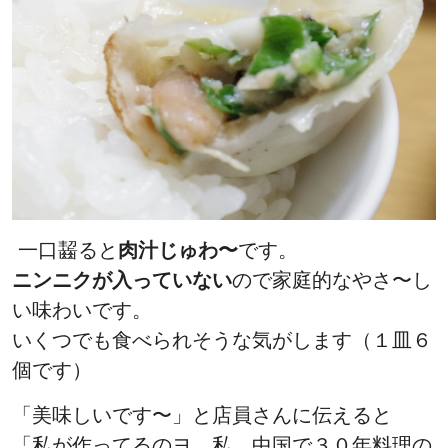
一口齧ると
肉汁じゅわ〜
です。
ニンニクが入っていない
ので家庭的なやさ〜し
い味わいです。
いくつでも食べられそうな気がします（１皿６
個です）
「美味しいです〜」と店員さんに伝えると
「私が作ってるのヨ。私、中国で３０年料理の