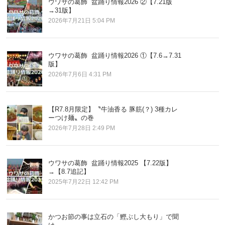
ウワサの葛飾 盆踊り情報2026 ②【7.21版
→31版】
2026年7月21日 5:04 PM
ウワサの葛飾 盆踊り情報2026 ①【7.6→7.31
版】
2026年7月6日 4:31 PM
【R7.8月限定】〝牛油香る 豚筋(？) 3種カレ
ーつけ麺〟の巻
2026年7月28日 2:49 PM
ウワサの葛飾 盆踊り情報2025 【7.22版】
→【8.7追記】
2025年7月22日 12:42 PM
かつお節の事は立石の「鰹ぶし大もり」で聞