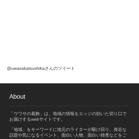
@uwasakatsushikaさんのツイート
About
「ウワサの葛飾」は、地域の情報をエッジの効いた切り口で
お届けするwebサイトです。
「地域」をキーワードに地元のライターが駆け回り、身近な
話題や気になるイベント、面白い人物、面白い雑煮などをご