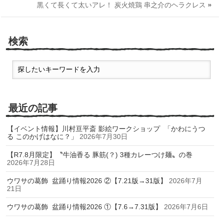
黒くて長くて太いアレ！ 炭火焼鶏 串之介のヘラクレス
»
検索
最近の記事
【イベント情報】川村亘平斎 影絵ワークショップ 「かわにうつ
る このかげはなに？」
2026年7月30日
【R7.8月限定】〝牛油香る 豚筋(？) 3種カレーつけ麺〟の巻
2026年7月28日
ウワサの葛飾 盆踊り情報2026 ②【7.21版→31版】
2026年7月
21日
ウワサの葛飾 盆踊り情報2026 ①【7.6→7.31版】
2026年7月6日