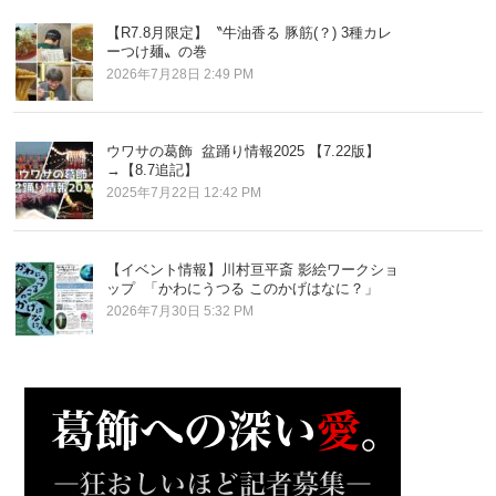
【R7.8月限定】〝牛油香る 豚筋(？) 3種カレ
ーつけ麺〟の巻
2026年7月28日 2:49 PM
ウワサの葛飾 盆踊り情報2025 【7.22版】
→【8.7追記】
2025年7月22日 12:42 PM
【イベント情報】川村亘平斎 影絵ワークショ
ップ 「かわにうつる このかげはなに？」
2026年7月30日 5:32 PM