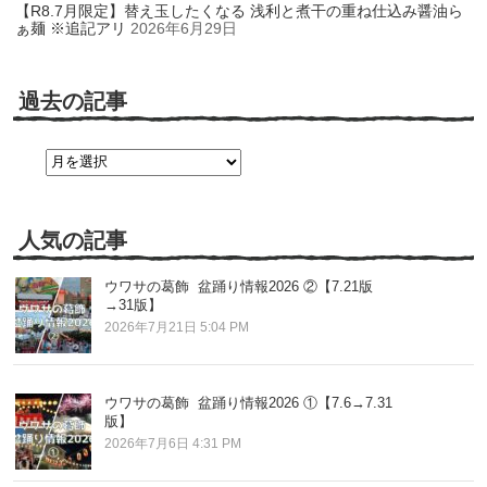
【R8.7月限定】替え玉したくなる 浅利と煮干の重ね仕込み醤油ら
ぁ麺 ※追記アリ
2026年6月29日
過去の記事
過
去
の
記
事
人気の記事
ウワサの葛飾 盆踊り情報2026 ②【7.21版
→31版】
2026年7月21日 5:04 PM
ウワサの葛飾 盆踊り情報2026 ①【7.6→7.31
版】
2026年7月6日 4:31 PM