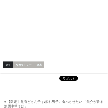
タグ
タカラトミー
玩具
«
【限定】亀有どさん子 お疲れ男子に食べさせたい 「魚介が香る
淡麗中華そば」