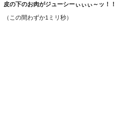
皮の下のお肉がジューシーぃぃぃ～ッ！！
（この間わずか1ミリ秒）