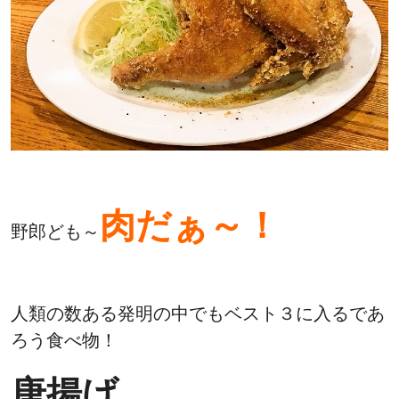
肉だぁ～！
野郎ども～
人類の数ある発明の中でもベスト３に入るであ
ろう食べ物！
唐揚げ