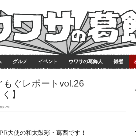
ム
グルメ
イベント
ウワサの葛飾人
雑煮
ぐレポートvol.26
さく】
00 PM
式PR大使の和太鼓彩・葛西です！