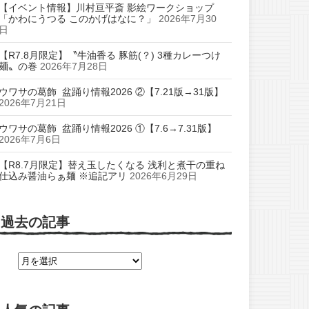
【イベント情報】川村亘平斎 影絵ワークショップ
「かわにうつる このかげはなに？」
2026年7月30
日
【R7.8月限定】〝牛油香る 豚筋(？) 3種カレーつけ
麺〟の巻
2026年7月28日
ウワサの葛飾 盆踊り情報2026 ②【7.21版→31版】
2026年7月21日
ウワサの葛飾 盆踊り情報2026 ①【7.6→7.31版】
2026年7月6日
【R8.7月限定】替え玉したくなる 浅利と煮干の重ね
仕込み醤油らぁ麺 ※追記アリ
2026年6月29日
過去の記事
過
去
の
記
事