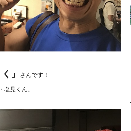
さく」
さんです！
・塩見くん。