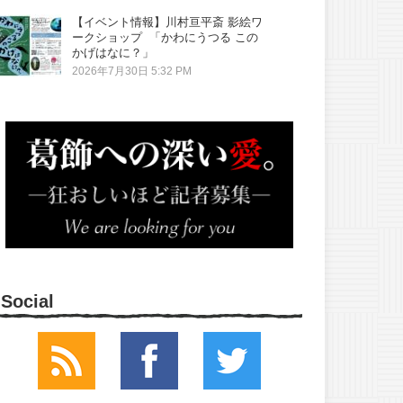
【イベント情報】川村亘平斎 影絵ワ
ークショップ 「かわにうつる この
かげはなに？」
2026年7月30日 5:32 PM
Social