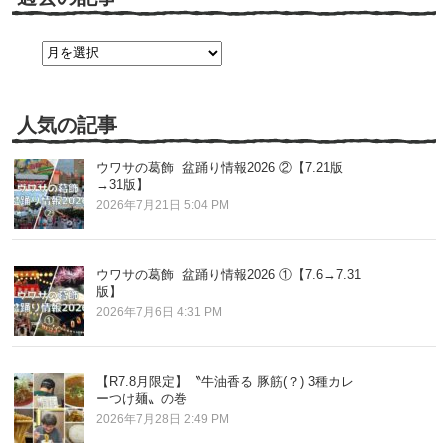
過
去
の
記
事
人気の記事
ウワサの葛飾 盆踊り情報2026 ②【7.21版
→31版】
2026年7月21日 5:04 PM
ウワサの葛飾 盆踊り情報2026 ①【7.6→7.31
版】
2026年7月6日 4:31 PM
【R7.8月限定】〝牛油香る 豚筋(？) 3種カレ
ーつけ麺〟の巻
2026年7月28日 2:49 PM