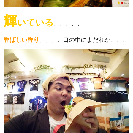
輝
いている
、、、、、
香ばしい香り
、、、。口の中によだれが、、、