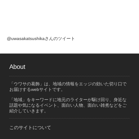
@uwasakatsushikaさんのツイート
About
「ウワサの葛飾」は、地域の情報をエッジの効いた切り口で
お届けするwebサイトです。
「地域」をキーワードに地元のライターが駆け回り、身近な
話題や気になるイベント、面白い人物、面白い雑煮などをご
紹介していきます。
このサイトについて