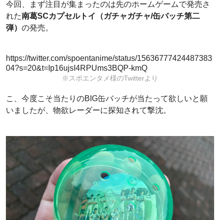
今回、まず注目が集まったのは先のホームゲームで発売さ
れた
南葛SCカプセルトイ（ガチャガチャ/缶バッチ第二
弾）
の発売。
https://twitter.com/spoentanime/status/15636777424487383
04?s=20&t=Ip16ujsI4RPUms3BQP-kmQ
※スポエンタメ様のTwitterより
こ、今度こそ当たりのBIG缶バッチが当たって欲しいと願
いましたが、物欲レーダーに探知されて撃沈。