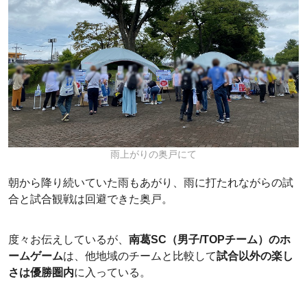
雨上がりの奥戸にて
朝から降り続いていた雨もあがり、雨に打たれながらの試
合と試合観戦は回避できた奥戸。
度々お伝えしているが、
南葛SC（男子/TOPチーム）のホ
ームゲーム
は、他地域のチームと比較して
試合以外の楽し
さは優勝圏内
に入っている。