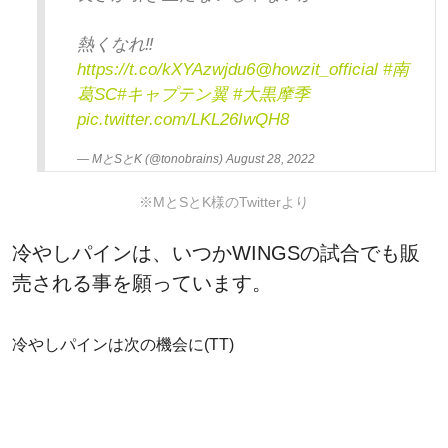
熱くなれ‼️
https://t.co/kXYAzwjdu6
@howzit_official
#南
葛SC
#キャプテン翼
#大黒摩季
pic.twitter.com/LKL26IwQH8
— MとSとK (@tonobrains)
August 28, 2022
※MとSとK様のTwitterより
冷やしパインは、いつかWINGSの試合でも販
売される事を願っています。
冷やしパインは次の機会に(TT)