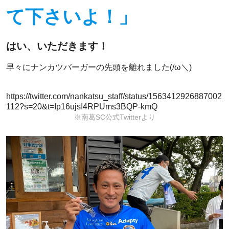
て下さいよ！」
はい、いただきます！
早々にナンカツバーガーの先頭を離れました(/ω＼)
https://twitter.com/nankatsu_staff/status/1563412926887002
112?s=20&t=Ip16ujsI4RPUms3BQP-kmQ
※南葛SC公式Twitterより