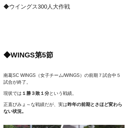
◆ウイングス300人大作戦
◆WINGS第5節
南葛SC WINGS（女子チーム/WINGS）の前期７試合中５
試合が終了。
現状では
１勝３敗１分
という戦績。
正直びみょ～な戦績だが、実は
昨年の前期とさほど変わら
ない状況。