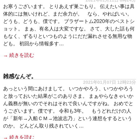
2021年01月11日 8時24分
お寒うございます。 とりあえず巣ごもり。 伝えたい事は具
体的には無いけれど、まだ余力が。 なら、やればいい。
どうも、どうも、僕です。 ブラザートム2020年のベストシ
ョット。 まぁ、有名人は大変ですな。 さて、大した話も何
もなく、ずるりといつものようにだだ漏れさせる無用な物
ども。 初回から情報多す…
→ 続きを読む
雑感なんぞ。
2021年01月07日 12時23分
あっという間にあけまして。 いつかやろう、いつかやろう
と放っておいた結果がこのありさま。 まぁやらなきゃいか
ん義務が無いのでそれはそれで良いんですがね。 おめでと
うございます。僕です。 令和も3年。 もうどれだけの人
が「新年→入船ＣＭ→池波志乃」という連想をするという
のか。 どんどん取り残されていく…
→ 続きを読む