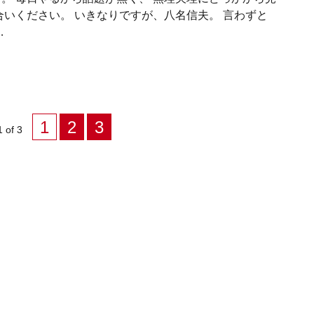
合いください。 いきなりですが、八名信夫。 言わずと
…
1
2
3
 of 3