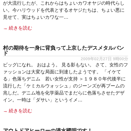
が大流行したが、これからはちょいカワオヤジの時代らし
い。今ハリウッドを代表とするオヤジたちは、ちょい悪に
見せて、実はちょいカワな一…
→ 続きを読む
村の期待を一身に背負って上京したデスメタルバン
ド
2009年02月27日 9時00分
ビッグになれ。 おはよう。 見る影もない。 さて、女性のフ
ァッションは大変な局面に到達したようです。 「イケて
る」色落ちデニム 若い女性が支持 ＞１９８０年代後半に
流行した「ケミカルウォッシュ」のジーンズが再ブームの
兆しだ。デニム地を化学薬品でまだらに色落ちさせたデザ
イン。一時は「ダサい」というイメ…
→ 続きを読む
アウトドアヒーローの清水國明です！