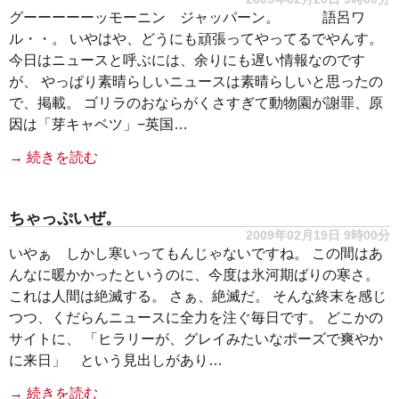
グーーーーーッモーニン ジャッパーン。 語呂ワ
ル・・。 いやはや、どうにも頑張ってやってるでやんす。
今日はニュースと呼ぶには、余りにも遅い情報なのです
が、 やっぱり素晴らしいニュースは素晴らしいと思ったの
で、掲載。 ゴリラのおならがくさすぎて動物園が謝罪、原
因は「芽キャベツ」−英国…
→ 続きを読む
ちゃっぷいぜ。
2009年02月19日 9時00分
いやぁ しかし寒いってもんじゃないですね。 この間はあ
んなに暖かかったというのに、今度は氷河期ばりの寒さ。
これは人間は絶滅する。 さぁ、絶滅だ。 そんな終末を感じ
つつ、くだらんニュースに全力を注ぐ毎日です。 どこかの
サイトに、 「ヒラリーが、グレイみたいなポーズで爽やか
に来日」 という見出しがあり…
→ 続きを読む