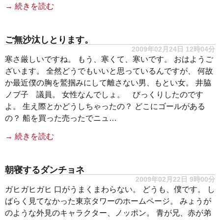
→ 続きを読む
ご無沙汰しとります。
2009年02月24日 12時04分
寒さ厳しいですね。 もう、寒くて、寒いです。 おはようご
ざいます。 全然どうでもいいと思っているんですが、 何故
か最近僕の胸を鷲掴みにして離さない男、もとい女。 井脇
ノブ子 議員。 女性なんでしょ。 びっくりしたのです
よ。 生え際とかどうしちゃったの？ どこにゴールがある
の？ 船を買った売ったでニュ…
→ 続きを読む
朝寝するダンチョネ
2009年02月22日 9時00分
ガヒガヒガヒ 口がうまくまわらない。 どうも、僕です。 し
ばらく見てなかった東京タワーのホームページ。 みょうが
のような外見のキャラクター、ノッポン。 青が兄、赤が弟