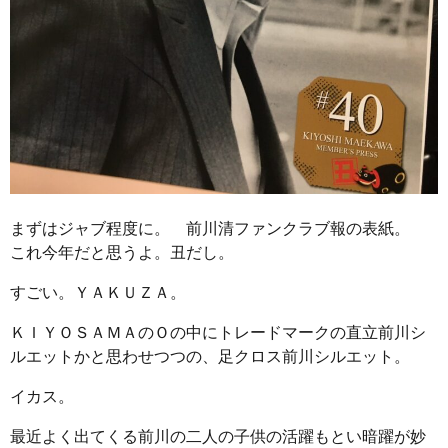
まずはジャブ程度に。 前川清ファンクラブ報の表紙。
これ今年だと思うよ。丑だし。
すごい。ＹＡＫＵＺＡ。
ＫＩＹＯＳＡＭＡのＯの中にトレードマークの直立前川シ
ルエットかと思わせつつの、足クロス前川シルエット。
イカス。
最近よく出てくる前川の二人の子供の活躍もとい暗躍が妙