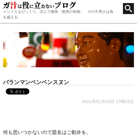
インド人もびっくり。読んで後悔「無用の長物」 その不用さは海
を越える。
バランマンベンベンスヌン
2021年01月20日 17時33分
何も思いつかないので題名はご勘弁を。