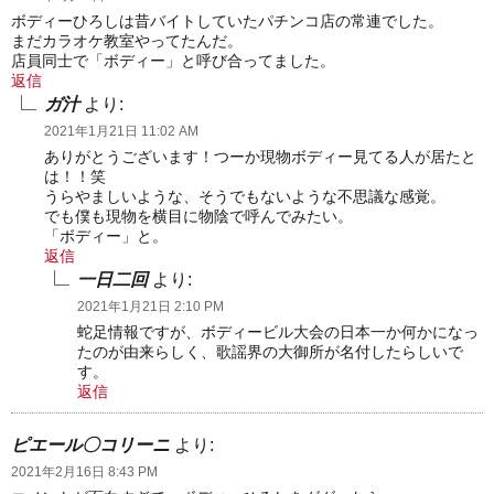
ー
ボディーひろしは昔バイトしていたパチンコ店の常連でした。
まだカラオケ教室やってたんだ。
シ
店員同士で「ボディー」と呼び合ってました。
ョ
返信
ガ汁
より:
ン
2021年1月21日 11:02 AM
ありがとうございます！つーか現物ボディー見てる人が居たと
は！！笑
うらやましいような、そうでもないような不思議な感覚。
でも僕も現物を横目に物陰で呼んでみたい。
「ボディー」と。
返信
一日二回
より:
2021年1月21日 2:10 PM
蛇足情報ですが、ボディービル大会の日本一か何かになっ
たのが由来らしく、歌謡界の大御所が名付したらしいで
す。
返信
ピエール〇コリーニ
より:
2021年2月16日 8:43 PM