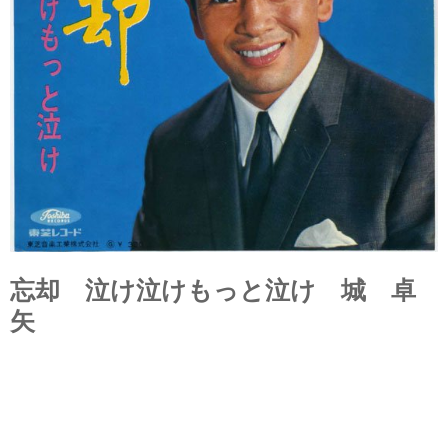
忘却 泣け泣けもっと泣け 城 卓
矢