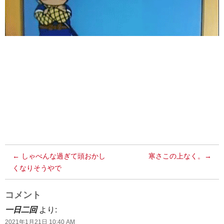
投
←
前
しゃべんな過ぎて頭おかし
次
寒さこの上なく。
→
くなりそうやで
の
の
稿
投
投
ナ
稿
稿
コメント
ビ
一日二回
より:
ゲ
2021年1月21日 10:40 AM