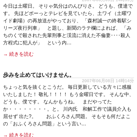
今日は土曜日。 そりゃ気分はのんびりさ。 どうも、僕達で
す。 先ほどボーっとテレビを見ていたら、土ワイ（土曜ワ
イド劇場）の再放送がやっており、 「森村誠一の終着駅シ
リーズ夜行列車」 と題し、新聞のラテ欄によれば、 「み
ちのくで殺された先輩刑事と渓流に消えた不倫妻････殺人
方程式に犯人が」 という内…
→ 続きを読む
歩みを止めてはいけません。
2007年06月08日 14時14分
ちょっと気を抜くとこうだ。 毎日更新している方々に感服
いたしました！ 敬礼！！！！ もう金曜日です。 そんな中、
どうも、僕です。 なんかもうね。 まだやってた
か・・・・・・・・。と。 川内氏 和解工作で議員介入も
屈せず 出た?。 おふくろさん問題。 そもそも何だよこ
の「おふくろさん問題」という言い…
→ 続きを読む