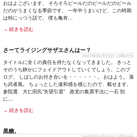
おはよございます。 そろそろビールだのビールだのビール
だのがうまくなる季節です。 一年中うまいけど、この時期
は特にっつう話で。 僕も亀有…
→ 続きを読む
さーてライジングサザエさんはー？
2007年06月25日 13時35分
タイトルに全くの責任を持たなくなってきました。 きっと
そのうち静かにフェイドアウトしていくでしょう。このブ
ログ。 しばしのお付き合いを・・・・・・。 おはよう。 落
ち武者風。 ちょっとした違和感を感じたので、載せます。
参院選 大仁田氏“失望引退” 政党の集票手法に一石 別
に…
→ 続きを読む
黒糖。