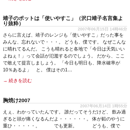
靖子のポットは「使いやすこ」（沢口靖子名言集よ
り抜粋）
2007年06月15日 14時46分
さらに言えば、靖子のレンジも「使いやすこ」だった事を
みんな、忘れないで・・・。 どうも、僕です。 なぜこんな
に晴れてるんだ。 こうも晴れると各地で「今日は天気いい
よねぇ！」って会話が氾濫するのでしょう。 だから、ここ
で敢えて提言しましょう。 「今日も明日も、降水確率が
10％あるよ」 と。 僕はその1…
→ 続きを読む
胸焼け2007
2007年06月14日 1時55分
えぇ、わかっていたんです。 誰だってそうだけど、 飲み過
ぎると頭が痛くなるんだよ・・・・・・。 体が鉛のやうに
重ひ・・・・・。 でも更新。 どうも、僕で