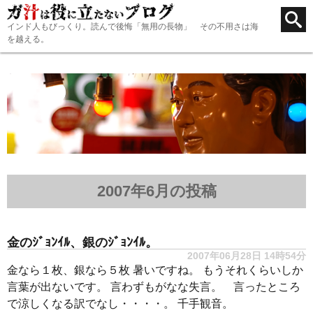
インド人もびっくり。読んで後悔「無用の長物」 その不用さは海
を越える。
2007年6月の投稿
金のｼﾞｮﾝｲﾙ、銀のｼﾞｮﾝｲﾙ。
2007年06月28日 14時54分
金なら１枚、銀なら５枚 暑いですね。 もうそれくらいしか
言葉が出ないです。 言わずもがなな失言。 言ったところ
で涼しくなる訳でなし・・・・。 千手観音。