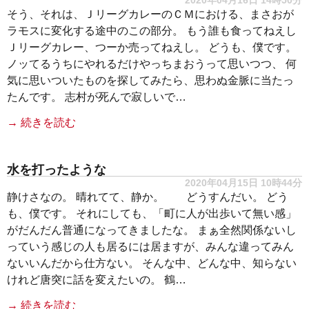
2020年04月16日 14時50分
そう、それは、ＪリーグカレーのＣＭにおける、まさおが
ラモスに変化する途中のこの部分。 もう誰も食ってねえし
Ｊリーグカレー、つーか売ってねえし。 どうも、僕です。
ノッてるうちにやれるだけやっちまおうって思いつつ、 何
気に思いついたものを探してみたら、思わぬ金脈に当たっ
たんです。 志村が死んで寂しいで…
→ 続きを読む
水を打ったような
2020年04月15日 10時44分
静けさなの。 晴れてて、静か。 どうすんだい。 どう
も、僕です。 それにしても、「町に人が出歩いて無い感」
がだんだん普通になってきましたな。 まぁ全然関係ないし
っていう感じの人も居るには居ますが、みんな違ってみん
ないいんだから仕方ない。 そんな中、どんな中、知らない
けれど唐突に話を変えたいの。 鶴…
→ 続きを読む