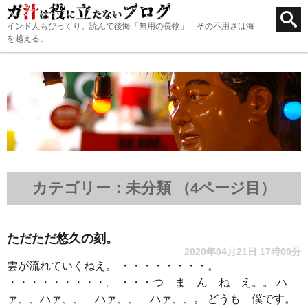
インド人もびっくり。読んで後悔「無用の長物」 その不用さは海
を越える。
カテゴリー：未分類 （4ページ目）
ただただ悠久の刻。
2020年04月21日 17時00分
雲が流れていくねえ。 ・・・・・・・・。
・・・・・・・・・。 ・・・つ ま ん ね え。。 ハ
ァ、、ハァ、、 ハァ、、 ハァ、、。 どうも 僕です。