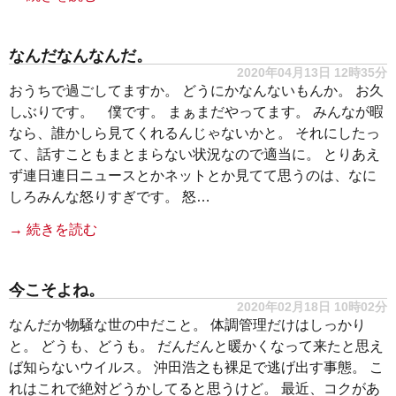
なんだなんなんだ。
2020年04月13日 12時35分
おうちで過ごしてますか。 どうにかなんないもんか。 お久
しぶりです。 僕です。 まぁまだやってます。 みんなが暇
なら、誰かしら見てくれるんじゃないかと。 それにしたっ
て、話すこともまとまらない状況なので適当に。 とりあえ
ず連日連日ニュースとかネットとか見てて思うのは、なに
しろみんな怒りすぎです。 怒…
→ 続きを読む
今こそよね。
2020年02月18日 10時02分
なんだか物騒な世の中だこと。 体調管理だけはしっかり
と。 どうも、どうも。 だんだんと暖かくなって来たと思え
ば知らないウイルス。 沖田浩之も裸足で逃げ出す事態。 こ
れはこれで絶対どうかしてると思うけど。 最近、コクがあ