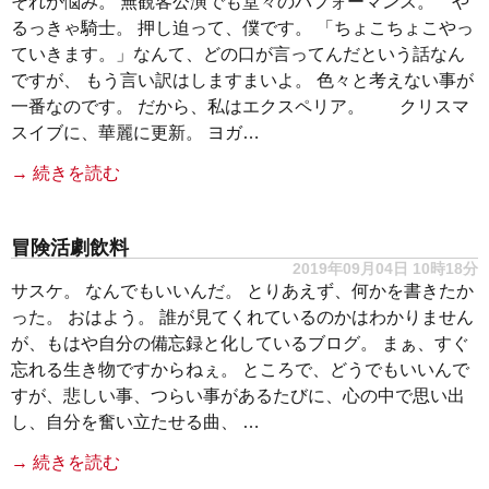
それが悩み。 無観客公演でも堂々のパフォーマンス。 や
るっきゃ騎士。 押し迫って、僕です。 「ちょこちょこやっ
ていきます。」なんて、どの口が言ってんだという話なん
ですが、 もう言い訳はしますまいよ。 色々と考えない事が
一番なのです。 だから、私はエクスペリア。 クリスマ
スイブに、華麗に更新。 ヨガ…
→ 続きを読む
冒険活劇飲料
2019年09月04日 10時18分
サスケ。 なんでもいいんだ。 とりあえず、何かを書きたか
った。 おはよう。 誰が見てくれているのかはわかりません
が、もはや自分の備忘録と化しているブログ。 まぁ、すぐ
忘れる生き物ですからねぇ。 ところで、どうでもいいんで
すが、悲しい事、つらい事があるたびに、心の中で思い出
し、自分を奮い立たせる曲、 …
→ 続きを読む