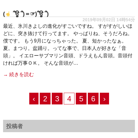
(
՞ਊ ՞)＝☞)՞ਊ ՞)
2019年09月02日 14時54分
最近、氷川きよしの進化がすごいですね。 すがすがしいほ
どに、突き抜けて行ってます。 やっぱりね、そうだろね。
僕です。 もう9月になっちゃった。 夏、短かったなぁ。
夏。まつり。盆踊り。ってな事で、日本人が好きな「音
頭」。 イエローサブマリン音頭、ドラえもん音頭。音頭付
ければ万事ＯＫ。 そんな音頭が…
→ 続きを読む
‹
2
3
4
5
6
›
投稿者