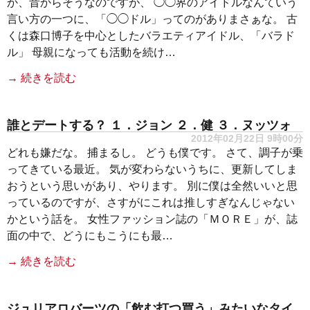
か、昔からそうなのですが、 ◯◯界のアイドルなんていう
言い方の一つに、「◯◯ドル」ってのがありまさぁな。 古
くは森口博子を中心としたバラエティアイドル、「バラド
ル」 母親になっても活動を続け…
→ 続きを読む
誰とデートする？ １．ジョン ２．健 ３．ヌッツォ
2012年02月22日 9時00分
どれも嫌だな。 捕まるし。 どうも僕です。 さて、調子が乗
ってきている最近。 気が変わらないうちに、更新してしま
おうという思いがあり、やります。 別に僕は全然いいと思
っているのですが、さすがにこれは推しすぎなんじゃない
かという話を。 女性ファッション誌の「ＭＯＲＥ」が、誌
面の中で、どうにもこうにも最…
→ 続きを読む
ジュリアロバーツの「飲む打つ買う」みたいなタイ