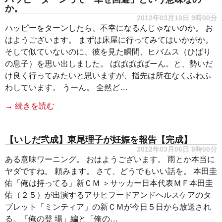
か。
2012年03月10日 9時00分
ハッピーをターンしたら、不幸になるんじゃないのか。 お
はようございます。 まずは床屋に行ってみてはいかがか。
そして似ていないのに、彼を見た瞬間、ヒバムス（ひばり
の息子）を思い出しました。 ばばばばばーん。と、勢いだ
け良く行ってみたいと思いますが、指先は所在なくふわふ
わしています。 うーん。 全然ど…
→ 続きを読む
【いしだ弐成】東尾理子が妊娠を報告【完成】
2012年03月06日 9時00分
ある意味ワーニング。 おはようございます。 雨とか本当に
ヤダですね。 頼みます。 さて、どうでもいい話を。 本田圭
佑「俺は持ってる」新ＣＭ ＞サッカー日本代表ＭＦ本田圭
佑（２５）が出演するアサヒフードアンドヘルスケアのタ
ブレット「ミンティア」の新ＣＭが今日５日から放送され
る。「俺の登 場」編と「俺の…