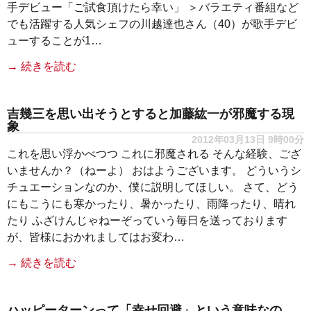
手デビュー「ご試食頂けたら幸い」 ＞バラエティ番組など
でも活躍する人気シェフの川越達也さん（40）が歌手デビ
ューすることが1…
→ 続きを読む
吉幾三を思い出そうとすると加藤紘一が邪魔する現
象
2012年03月13日 9時00分
これを思い浮かべつつ これに邪魔される そんな経験、ござ
いませんか？（ねーよ） おはようございます。 どういうシ
チュエーションなのか、僕に説明してほしい。 さて、どう
にもこうにも寒かったり、暑かったり、雨降ったり、晴れ
たり ふざけんじゃねーぞっていう毎日を送っております
が、皆様におかれましてはお変わ…
→ 続きを読む
ハッピーターンって「幸せ回避」という意味なの